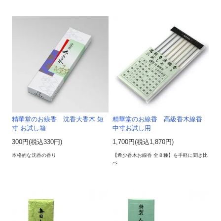
精華堂のお線香 沈香大香木 短
精華堂のお線香 高級香木線香
寸 お試し箱
中寸お試し用
300円(税込330円)
1,700円(税込1,870円)
本格的な沈香の香り
【希少香木お線香 全８種】を手軽に聞き比
べ