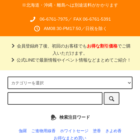
※北海道・沖縄・離島へは別途送料がかかります
06-6761-7975／ FAX 06-6761-5391
AM08:30-PM17:50／日祝を除く
会員登録終了後、初回のお客様でも
お得な割引価格
でご購
入いただけます。
公式LINEで最新情報やイベント情報などまとめてご紹介！
検索注目ワード
伽羅
ご進物用線香
ホワイトセージ
塗香
きよめ香
お得なまとめ買い