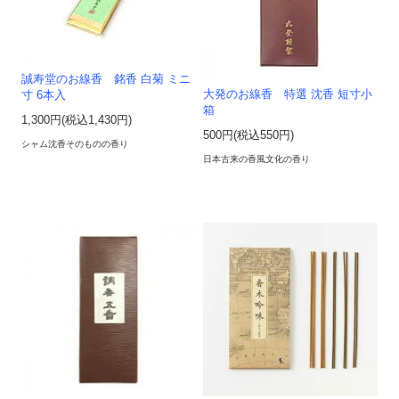
誠寿堂のお線香 銘香 白菊 ミニ
大発のお線香 特選 沈香 短寸小
寸 6本入
箱
1,300円(税込1,430円)
500円(税込550円)
シャム沈香そのものの香り
日本古来の香風文化の香り