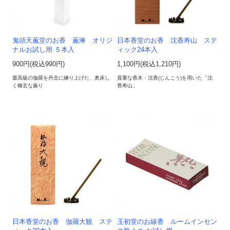
鬼頭天薫堂のお香 薫琳 オリジ
日本香堂のお香 沈香寿山 ステ
ナルお試し用 ５本入
ィック24本入
900円(税込990円)
1,100円(税込1,210円)
最高級の伽羅を丹念に練り上げた、奥床し
貴重な香木・沈香(じんこう)を用いた「沈
く幽玄な薫り
香寿山」
日本香堂のお香 伽羅大観 ステ
玉初堂のお線香 ルームインセン