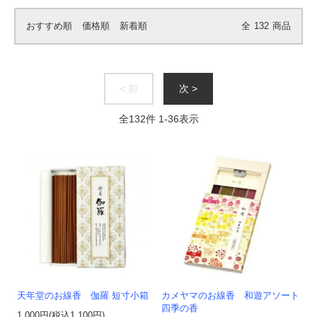
おすすめ順
価格順
新着順
全
132
商品
< 前
次 >
全
132
件
1
-
36
表示
天年堂のお線香 伽羅 短寸小箱
カメヤマのお線香 和遊アソート
四季の香
1,000円(税込1,100円)