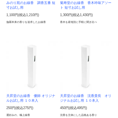
みのり苑のお線香 調香五番 短
菊寿堂のお線香 香木吟味アソー
寸お試し用
ト 短寸お試し用
1,100円(税込1,210円)
1,300円(税込1,430円)
伽羅本来の香りを追求したお線香
香木を産地別に手軽に聞き比べ
天昇堂のお線香 優師 オリジナ
天昇堂のお線香 沈香貴長 オリ
ルお試し用 １０本入
ジナルお試し用 １０本入
250円(税込275円)
450円(税込495円)
通好みの、極上線香
沈香を主体にした品格ある香り