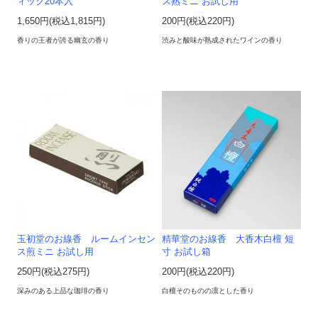
ィック20本入
ス熟ミニ お試し用
1,650円(税込1,815円)
200円(税込220円)
香りの王者が誇る幽玄の香り
渋みと酸味が熟成されたワインの香り
玉初堂のお線香 ルームインセン
精華堂のお線香 大香木白檀 短
ス煎ミニ お試し用
寸 お試し箱
250円(税込275円)
200円(税込220円)
深みのある上品な珈琲の香り
白檀そのものの凛とした香り