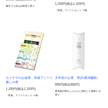
1,200円(税込1,320円)
幽玄で上品な品格漂う香り
「和遊」アソートセット ４種
カメヤマのお線香 和遊アソート
天年堂のお香 寧(白檀鴻臚館）
癒しの香
800円(税込880円)
1,200円(税込1,320円)
最高級白檀をふんだんに調合した馥郁たる
香り
「和遊」アソートセット ４種