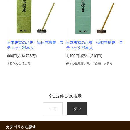
日本香堂のお香 毎日白檀香 ス
日本香堂のお香 特製白檀香 ス
ティック24本入
ティック24本入
660円(税込726円)
1,100円(税込1,210円)
本格的な白檀の香り
優美な気品高い香木「白檀」の香り
全
132
件
1
-
36
表示
< 前
次 >
カテゴリから探す