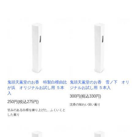
鬼頭天薫堂のお香 特製白檀由比
鬼頭天薫堂のお香 雪ノ下 オリ
が浜 オリジナルお試し用 ５本
ジナルお試し用 ５本入
入
300円(税込330円)
250円(税込275円)
沈香の味わい深い薫り
甘みのある白檀を練り上げた、ふくいくと
した薫り