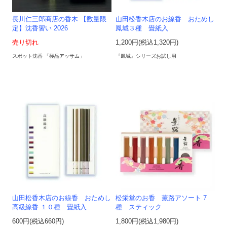
長川仁三郎商店の香木 【数量限
山田松香木店のお線香 おためし
定】沈香習い 2026
鳳城３種 畳紙入
売り切れ
1,200円(税込1,320円)
スポット沈香 「極品アッサム」
『鳳城』シリーズお試し用
山田松香木店のお線香 おためし
松栄堂のお香 薫路アソート 7
高級線香 １０種 畳紙入
種 スティック
600円(税込660円)
1,800円(税込1,980円)