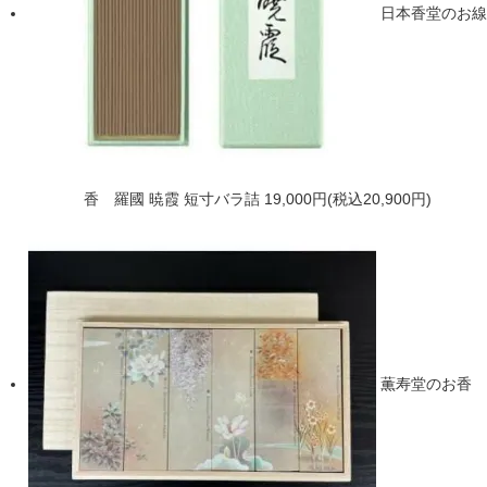
日本香堂のお線
香 羅國 暁霞 短寸バラ詰
19,000円(税込20,900円)
薫寿堂のお香