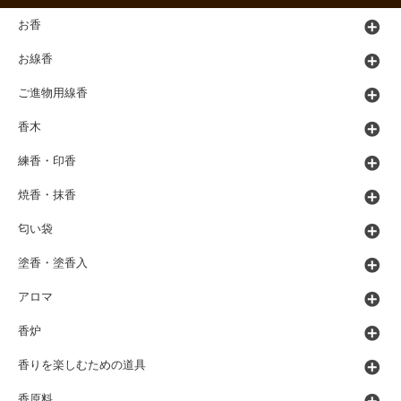
お香
お線香
ご進物用線香
香木
練香・印香
焼香・抹香
匂い袋
塗香・塗香入
アロマ
香炉
香りを楽しむための道具
香原料