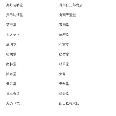
奥野晴明堂
長川仁三郎商店
貴田沈清堂
鬼頭天薫堂
菊寿堂
玉初堂
カメヤマ
薫寿堂
薫明堂
孔官堂
松栄堂
松竹堂
尚林堂
精華堂
誠寿堂
大発
天昇堂
天年堂
日本香堂
梅栄堂
みのり苑
山田松香木店