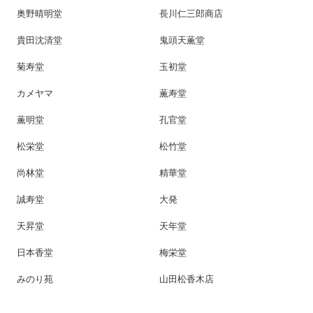
奥野晴明堂
長川仁三郎商店
貴田沈清堂
鬼頭天薫堂
菊寿堂
玉初堂
カメヤマ
薫寿堂
薫明堂
孔官堂
松栄堂
松竹堂
尚林堂
精華堂
誠寿堂
大発
天昇堂
天年堂
日本香堂
梅栄堂
みのり苑
山田松香木店