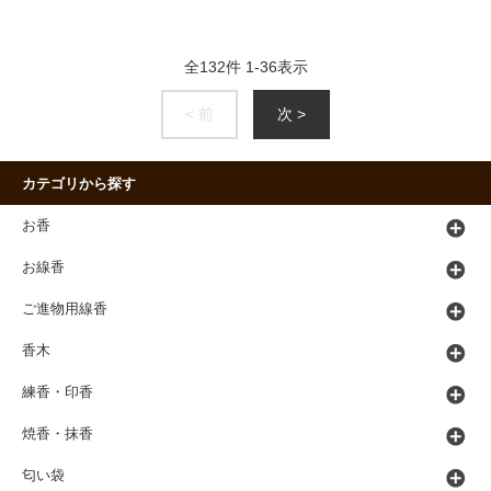
全
132
件
1
-
36
表示
< 前
次 >
カテゴリから探す
お香
お線香
ご進物用線香
香木
練香・印香
焼香・抹香
匂い袋