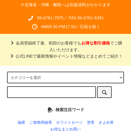
※北海道・沖縄・離島へは別途送料がかかります
06-6761-7975／ FAX 06-6761-5391
AM08:30-PM17:50／日祝を除く
会員登録終了後、初回のお客様でも
お得な割引価格
でご購
入いただけます。
公式LINEで最新情報やイベント情報などまとめてご紹介！
検索注目ワード
伽羅
ご進物用線香
ホワイトセージ
塗香
きよめ香
お得なまとめ買い