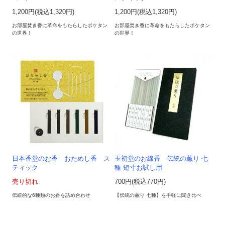
1,200円(税込1,320円)
1,200円(税込1,320円)
お部屋焚き香に革命をもたらしたポケタン
お部屋焚き香に革命をもたらしたポケタン
の世界！
の世界！
日本香堂のお香 おためし香 ス
玉初堂のお線香 伝統の薫り 七
ティック
種 短寸お試し用
売り切れ
700円(税込770円)
伝統的な6種類のお香を詰め合わせ
【伝統の薫り 七種】を手軽に聞き比べ