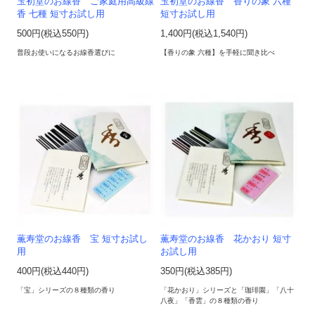
玉初堂のお線香 ご家庭用高級線
玉初堂のお線香 香りの象 六種
香 七種 短寸お試し用
短寸お試し用
500円(税込550円)
1,400円(税込1,540円)
普段お使いになるお線香選びに
【香りの象 六種】を手軽に聞き比べ
薫寿堂のお線香 宝 短寸お試し
薫寿堂のお線香 花かおり 短寸
用
お試し用
400円(税込440円)
350円(税込385円)
「宝」シリーズの８種類の香り
「花かおり」シリーズと「珈琲園」「八十
八夜」「香雲」の８種類の香り