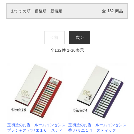
おすすめ順
価格順
新着順
全
132
商品
< 前
次 >
全
132
件
1
-
36
表示
玉初堂のお香 ルームインセンス
玉初堂のお香 ルームインセンス
プレシャス バリエ１６ スティ
香 バリエ１４ スティック