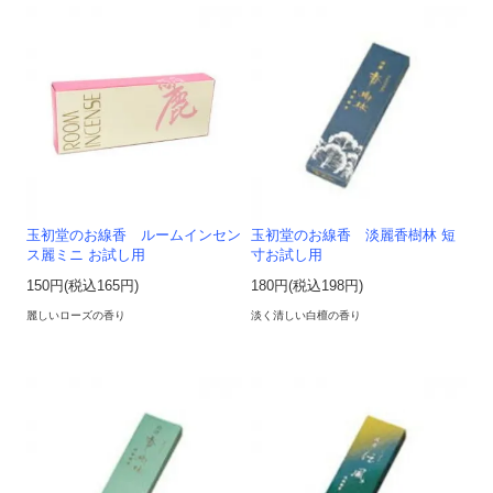
玉初堂のお線香 ルームインセン
玉初堂のお線香 淡麗香樹林 短
ス麗ミニ お試し用
寸お試し用
150円(税込165円)
180円(税込198円)
麗しいローズの香り
淡く清しい白檀の香り