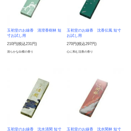
玉初堂のお線香 清澄香樹林 短
玉初堂のお線香 沈香伝風 短寸
寸お試し用
お試し用
210円(税込231円)
270円(税込297円)
清らかな白檀の香り
心に和む沈香の香り
玉初堂のお線香 沈水清閑 短寸
玉初堂のお線香 沈水閑林 短寸