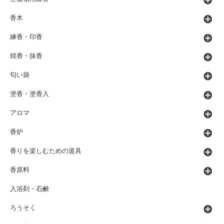
香木
練香・印香
焼香・抹香
匂い袋
塗香・塗香入
アロマ
香炉
香りを楽しむための道具
香原料
入浴剤・石鹸
ろうそく