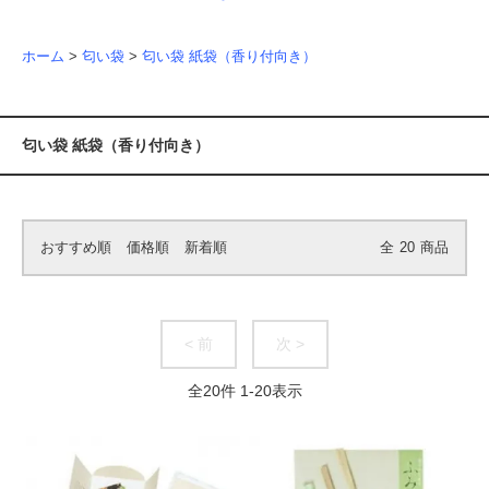
ホーム
>
匂い袋
>
匂い袋 紙袋（香り付向き）
匂い袋 紙袋（香り付向き）
おすすめ順
価格順
新着順
全
20
商品
< 前
次 >
全
20
件
1
-
20
表示