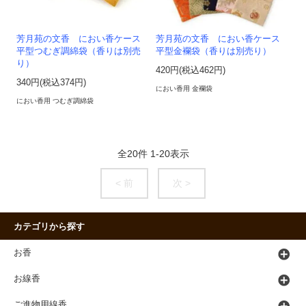
芳月苑の文香 におい香ケース
芳月苑の文香 におい香ケース
平型つむぎ調綿袋（香りは別売
平型金襴袋（香りは別売り）
り）
420円(税込462円)
340円(税込374円)
におい香用 金襴袋
におい香用 つむぎ調綿袋
全
20
件
1
-
20
表示
< 前
次 >
カテゴリから探す
お香
お線香
ご進物用線香