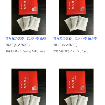
芳月苑の文香 におい香 山桜
芳月苑の文香 におい香 袖の香
600円(税込660円)
600円(税込660円)
春爛漫の華々しく品のある優しい香り
花開く橘の花をイメージした香り