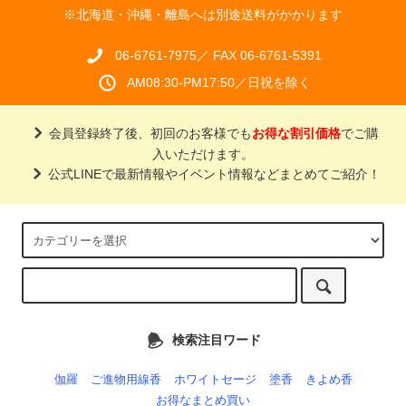
※北海道・沖縄・離島へは別途送料がかかります
06-6761-7975／ FAX 06-6761-5391
AM08:30-PM17:50／日祝を除く
会員登録終了後、初回のお客様でも
お得な割引価格
でご購
入いただけます。
公式LINEで最新情報やイベント情報などまとめてご紹介！
検索注目ワード
伽羅
ご進物用線香
ホワイトセージ
塗香
きよめ香
お得なまとめ買い