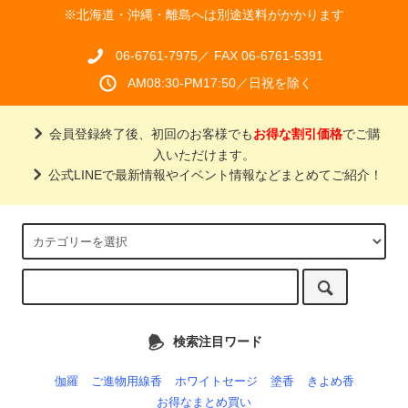
※北海道・沖縄・離島へは別途送料がかかります
06-6761-7975／ FAX 06-6761-5391
AM08:30-PM17:50／日祝を除く
会員登録終了後、初回のお客様でも
お得な割引価格
でご購
入いただけます。
公式LINEで最新情報やイベント情報などまとめてご紹介！
検索注目ワード
伽羅
ご進物用線香
ホワイトセージ
塗香
きよめ香
お得なまとめ買い