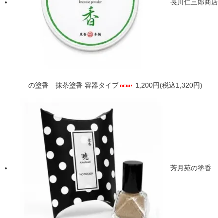
長川仁三郎商店
の塗香 抹茶塗香 容器タイプ
1,200円(税込1,320円)
芳月苑の塗香