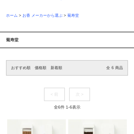
ホーム
>
お香 メーカーから選ぶ
>
菊寿堂
菊寿堂
おすすめ順
価格順
新着順
全
6
商品
< 前
次 >
全
6
件
1
-
6
表示