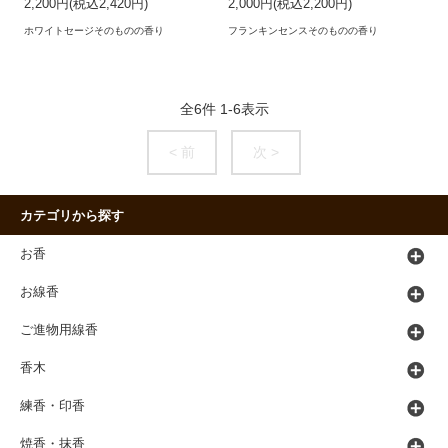
2,200円(税込2,420円)
2,000円(税込2,200円)
ホワイトセージそのものの香り
フランキンセンスそのものの香り
全
6
件
1
-
6
表示
< 前
次 >
カテゴリから探す
お香
お線香
ご進物用線香
香木
練香・印香
焼香・抹香