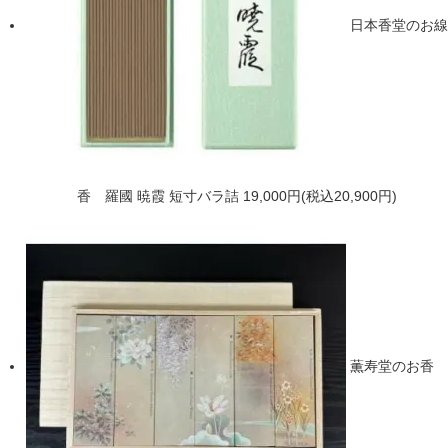
日本香堂のお線
香 羅國 暁霞 短寸バラ詰
19,000円(税込20,900円)
薫寿堂のお香