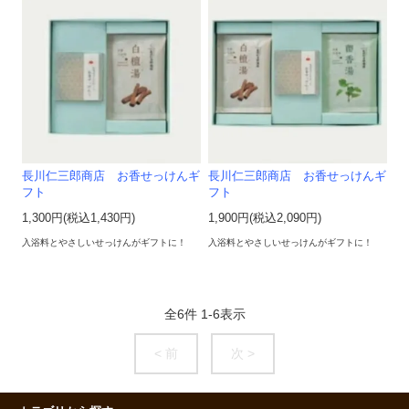
長川仁三郎商店 お香せっけんギ
長川仁三郎商店 お香せっけんギ
フト
フト
1,300円(税込1,430円)
1,900円(税込2,090円)
入浴料とやさしいせっけんがギフトに！
入浴料とやさしいせっけんがギフトに！
全
6
件
1
-
6
表示
< 前
次 >