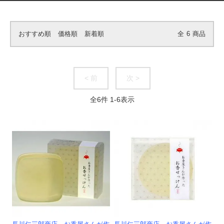
おすすめ順
価格順
新着順
全
6
商品
< 前
次 >
全
6
件
1
-
6
表示