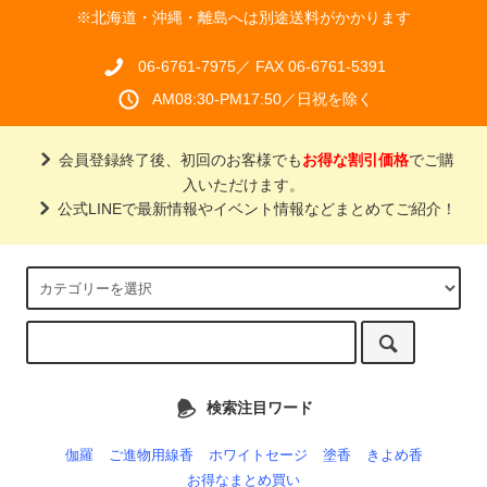
※北海道・沖縄・離島へは別途送料がかかります
06-6761-7975／ FAX 06-6761-5391
AM08:30-PM17:50／日祝を除く
会員登録終了後、初回のお客様でも
お得な割引価格
でご購
入いただけます。
公式LINEで最新情報やイベント情報などまとめてご紹介！
検索注目ワード
伽羅
ご進物用線香
ホワイトセージ
塗香
きよめ香
お得なまとめ買い