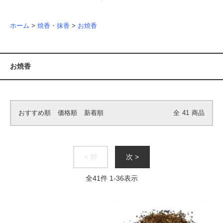
ホーム
>
焼香・抹香
>
お焼香
お焼香
おすすめ順
価格順
新着順
全
41
商品
< 前
次 >
全
41
件
1
-
36
表示