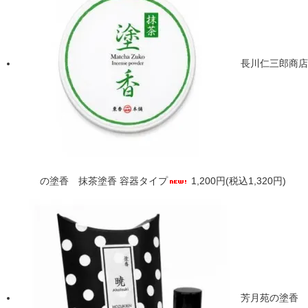
長川仁三郎商店
の塗香 抹茶塗香 容器タイプ
1,200円(税込1,320円)
芳月苑の塗香