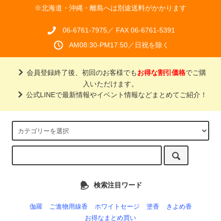
※北海道・沖縄・離島へは別途送料がかかります
06-6761-7975／ FAX 06-6761-5391
AM08:30-PM17:50／日祝を除く
会員登録終了後、初回のお客様でも
お得な割引価格
でご購
入いただけます。
公式LINEで最新情報やイベント情報などまとめてご紹介！
検索注目ワード
伽羅
ご進物用線香
ホワイトセージ
塗香
きよめ香
お得なまとめ買い