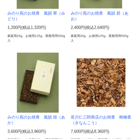
みのり苑のお焼香 風韻 翠（み
みのり苑のお焼香 風韻 碧（あ
どり）
お）
1,200円(税込1,320円)
2,400円(税込2,640円)
家庭用20g、お徳用125g、業務用用500g
家庭用20g、お徳用125g、業務用用500g
入
入
みのり苑のお焼香 風韻 煌（あ
長川仁三郎商店のお焼香 椅楠香
か）
（きなんこう）
3,600円(税込3,960円)
7,600円(税込8,360円)