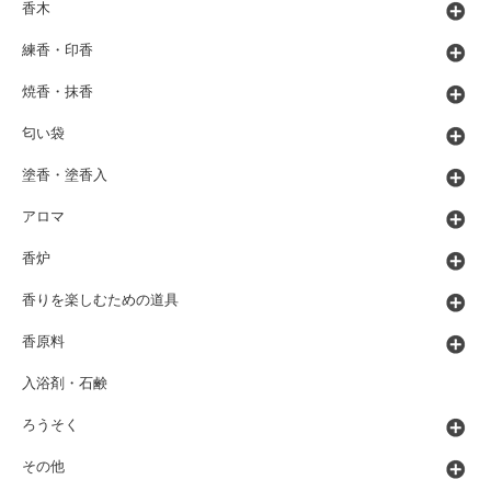
香木
練香・印香
焼香・抹香
匂い袋
塗香・塗香入
アロマ
香炉
香りを楽しむための道具
香原料
入浴剤・石鹸
ろうそく
その他