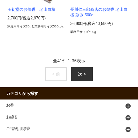
玉初堂のお焼香 老山白檀
長川仁三郎商店のお焼香 老山白
檀 刻み 500g
2,700円(税込2,970円)
36,900円(税込40,590円)
家庭用サイズ30gと業務用サイズ500g入
業務用サイズ500g
全
41
件
1
-
36
表示
< 前
次 >
カテゴリから探す
お香
お線香
ご進物用線香