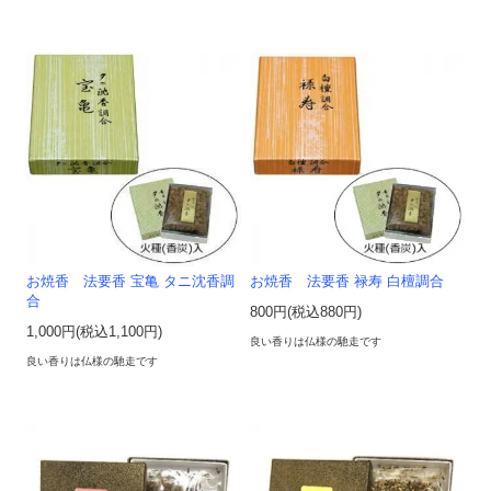
お焼香 法要香 宝亀 タニ沈香調
お焼香 法要香 禄寿 白檀調合
合
800円(税込880円)
1,000円(税込1,100円)
良い香りは仏様の馳走です
良い香りは仏様の馳走です