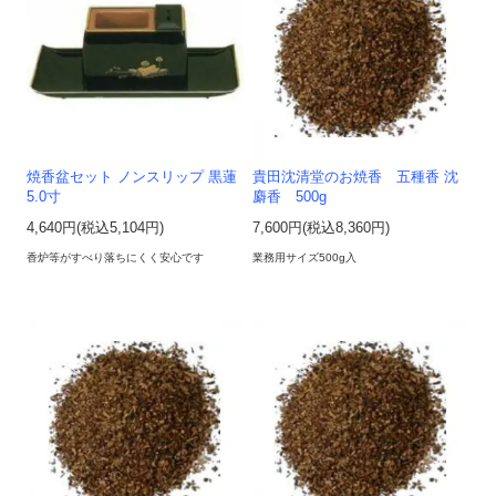
焼香盆セット ノンスリップ 黒蓮
貴田沈清堂のお焼香 五種香 沈
5.0寸
麝香 500g
4,640円(税込5,104円)
7,600円(税込8,360円)
香炉等がすべり落ちにくく安心です
業務用サイズ500g入