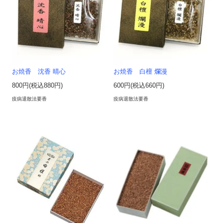
お焼香 沈香 晴心
お焼香 白檀 爛漫
800円(税込880円)
600円(税込660円)
疫病退散法要香
疫病退散法要香