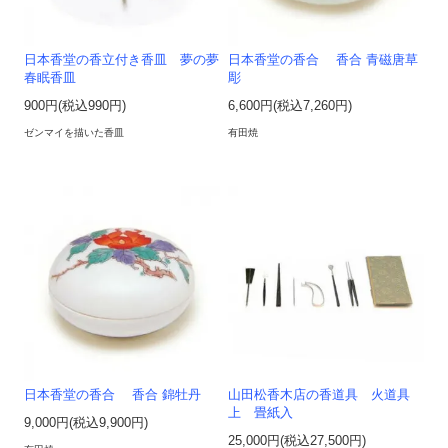
日本香堂の香立付き香皿 夢の夢
日本香堂の香合 香合 青磁唐草
春眠香皿
彫
900円(税込990円)
6,600円(税込7,260円)
ゼンマイを描いた香皿
有田焼
日本香堂の香合 香合 錦牡丹
山田松香木店の香道具 火道具
上 畳紙入
9,000円(税込9,900円)
25,000円(税込27,500円)