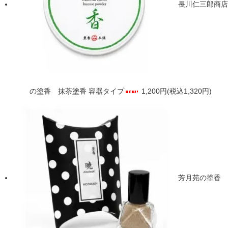
長川仁三郎商店
の塗香 抹茶塗香 容器タイプ
1,200円(税込1,320円)
芳月苑の塗香