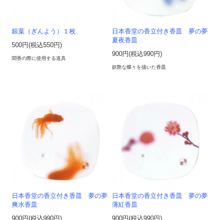
銀葉（ぎんよう）１枚
日本香堂の香立付き香皿 夢の夢
夏夜香皿
500円(税込550円)
900円(税込990円)
聞香の際に使用する道具
妖艶な蝶々を描いた香皿
日本香堂の香立付き香皿 夢の夢
日本香堂の香立付き香皿 夢の夢
爽水香皿
薄紅香皿
900円(税込990円)
900円(税込990円)