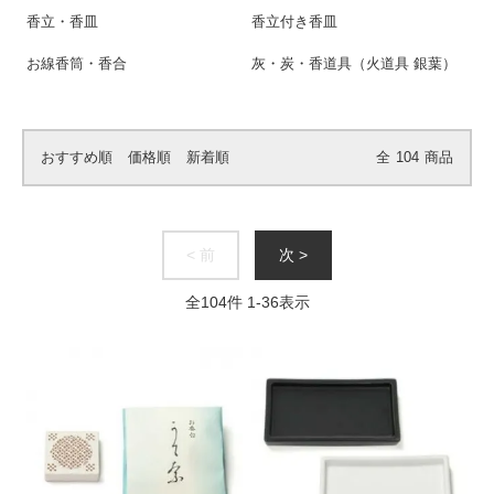
香立・香皿
香立付き香皿
お線香筒・香合
灰・炭・香道具（火道具 銀葉）
おすすめ順
価格順
新着順
全
104
商品
< 前
次 >
全
104
件
1
-
36
表示