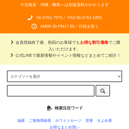
※北海道・沖縄・離島へは別途送料がかかります
06-6761-7975／ FAX 06-6761-5391
AM08:30-PM17:50／日祝を除く
会員登録終了後、初回のお客様でも
お得な割引価格
でご購
入いただけます。
公式LINEで最新情報やイベント情報などまとめてご紹介！
検索注目ワード
伽羅
ご進物用線香
ホワイトセージ
塗香
きよめ香
お得なまとめ買い