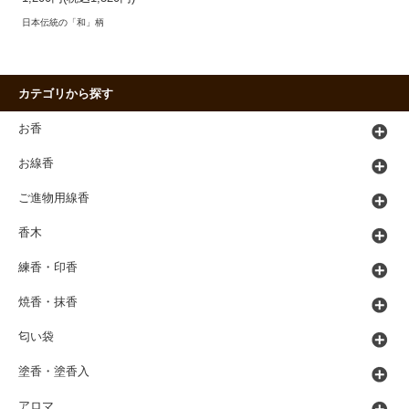
日本伝統の「和」柄
カテゴリから探す
お香
お線香
ご進物用線香
香木
練香・印香
焼香・抹香
匂い袋
塗香・塗香入
アロマ