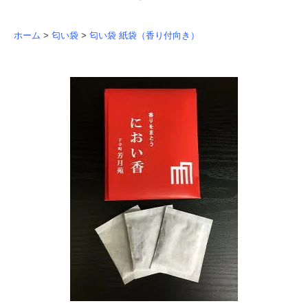
ホーム
>
匂い袋
>
匂い袋 紙袋（香り付向き）