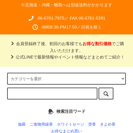
※北海道・沖縄・離島へは別途送料がかかります
06-6761-7975／ FAX 06-6761-5391
AM08:30-PM17:50／日祝を除く
会員登録終了後、初回のお客様でも
お得な割引価格
でご購
入いただけます。
公式LINEで最新情報やイベント情報などまとめてご紹介！
検索注目ワード
伽羅
ご進物用線香
ホワイトセージ
塗香
きよめ香
お得なまとめ買い