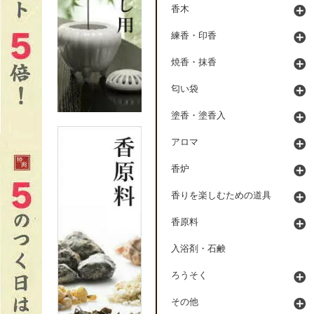
香木
練香・印香
焼香・抹香
匂い袋
塗香・塗香入
アロマ
香炉
香りを楽しむための道具
香原料
入浴剤・石鹸
ろうそく
その他