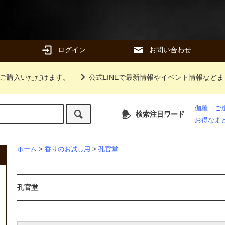
ログイン
お問い合わせ
ご購入いただけます。
公式LINEで最新情報やイベント情報など
伽羅
ご
検索注目ワード
お得なま
ホーム
>
香りのお試し用
>
孔官堂
孔官堂