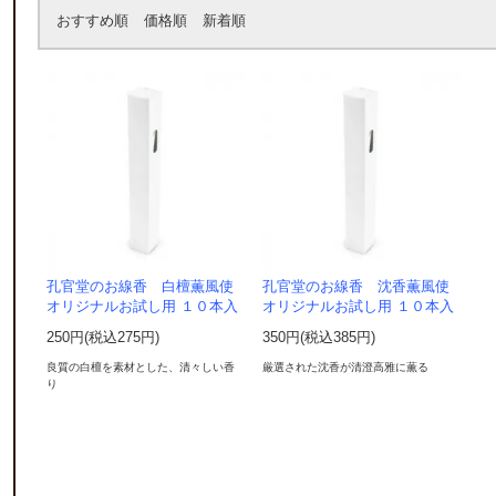
おすすめ順
価格順
新着順
孔官堂のお線香 白檀薫風使
孔官堂のお線香 沈香薫風使
オリジナルお試し用 １０本入
オリジナルお試し用 １０本入
250円(税込275円)
350円(税込385円)
良質の白檀を素材とした、清々しい香
厳選された沈香が清澄高雅に薫る
り