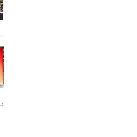
……
し)
……