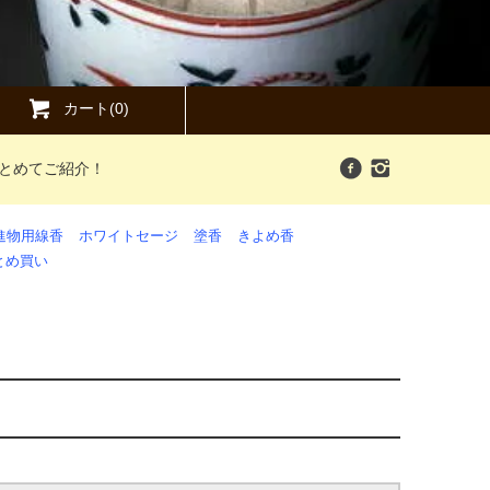
カート(0)
まとめてご紹介！
進物用線香
ホワイトセージ
塗香
きよめ香
とめ買い