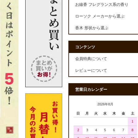
お線香 フレグランス系の香り
ローソク メーカーから選ぶ
香木 形状から選ぶ
コンテンツ
会員特典について
レビューについて
営業日カレンダー
2026年8月
日
月
火
水
木
金
土
1
2
3
4
5
6
7
8