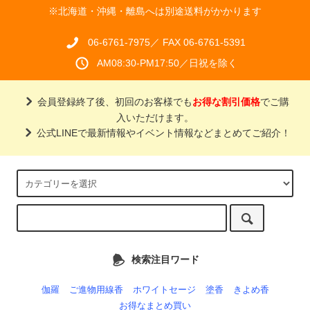
※北海道・沖縄・離島へは別途送料がかかります
06-6761-7975／ FAX 06-6761-5391
AM08:30-PM17:50／日祝を除く
会員登録終了後、初回のお客様でも
お得な割引価格
でご購
入いただけます。
公式LINEで最新情報やイベント情報などまとめてご紹介！
検索注目ワード
伽羅
ご進物用線香
ホワイトセージ
塗香
きよめ香
お得なまとめ買い