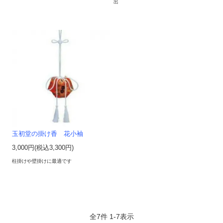
出
玉初堂の掛け香 花小袖
3,000円(税込3,300円)
柱掛けや壁掛けに最適です
全
7
件
1
-
7
表示