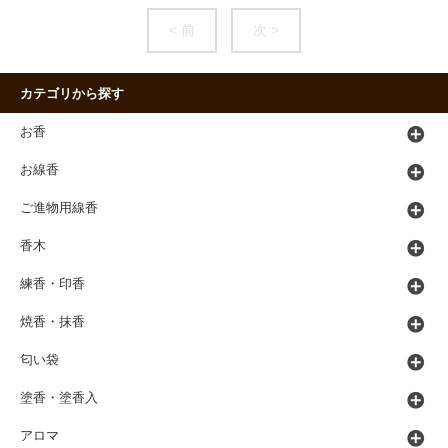
< 前
次 >
カテゴリから探す
お香
お線香
ご進物用線香
香木
練香・印香
焼香・抹香
匂い袋
塗香・塗香入
アロマ