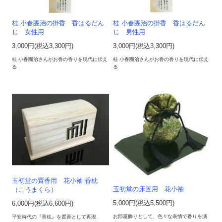
桂 小春團治の掛香 香はるだん
桂 小春團治の掛香 香はるだん
じ 女性用
じ 男性用
3,000円(税込3,300円)
3,000円(税込3,300円)
桂 小春團治さんがお香の香りを現代に伝え
桂 小春團治さんがお香の香りを現代に伝え
る
る
玉初堂の置香用 花小袖 香枕
玉初堂の床置用 花小袖
（こうまくら）
5,000円(税込5,500円)
6,000円(税込6,600円)
お部屋飾りとして、色々な表情で香りを演
平安時代の『香枕』を置香として再現