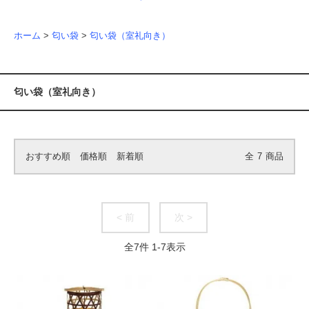
ホーム
>
匂い袋
>
匂い袋（室礼向き）
匂い袋（室礼向き）
おすすめ順
価格順
新着順
全
7
商品
< 前
次 >
全
7
件
1
-
7
表示