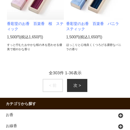
香彩堂のお香 百楽香 桜 ステ
香彩堂のお香 百楽香 バニラ
ィック
スティック
1,500円(税込1,650円)
1,500円(税込1,650円)
すっと佇むたおやかな桜の木を思わせる優
ほっこりと心地良くくつろげる濃密なバニ
美で穏やかな香り
ラの香り
全
303
件
1
-
36
表示
< 前
次 >
カテゴリから探す
お香
お線香