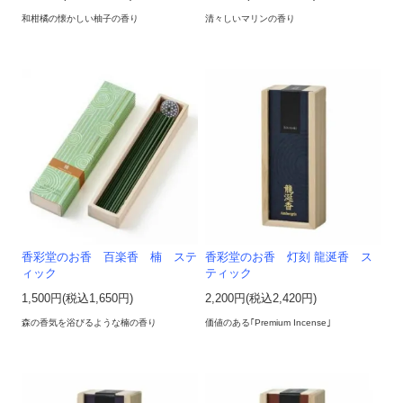
和柑橘の懐かしい柚子の香り
清々しいマリンの香り
香彩堂のお香 百楽香 楠 ステ
香彩堂のお香 灯刻 龍涎香 ス
ィック
ティック
1,500円(税込1,650円)
2,200円(税込2,420円)
森の香気を浴びるような楠の香り
価値のある｢Premium Incense｣