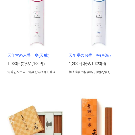
天年堂のお香 寧(天成）
天年堂のお香 寧(空海）
1,000円(税込1,100円)
1,200円(税込1,320円)
沈香をベースに伽羅を偲ばせる香り
極上沈香の格調高く優雅な香り