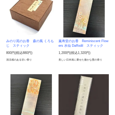
みのり苑のお香 森の風 くろも
薫寿堂のお香 Reminiscent Flow
じ スティック
ers 水仙 Daffodil スティック
800円(税込880円)
1,200円(税込1,320円)
清涼感のある甘い香り
美しい日本画に乗せた微かな墨の香り