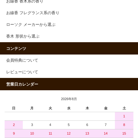
お線香 香木系の香り
お線香 フレグランス系の香り
ローソク メーカーから選ぶ
香木 形状から選ぶ
コンテンツ
会員特典について
レビューについて
営業日カレンダー
2026年8月
日
月
火
水
木
金
土
1
2
3
4
5
6
7
8
9
10
11
12
13
14
15