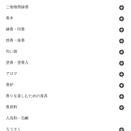
ご進物用線香
香木
練香・印香
焼香・抹香
匂い袋
塗香・塗香入
アロマ
香炉
香りを楽しむための道具
香原料
入浴剤・石鹸
ろうそく