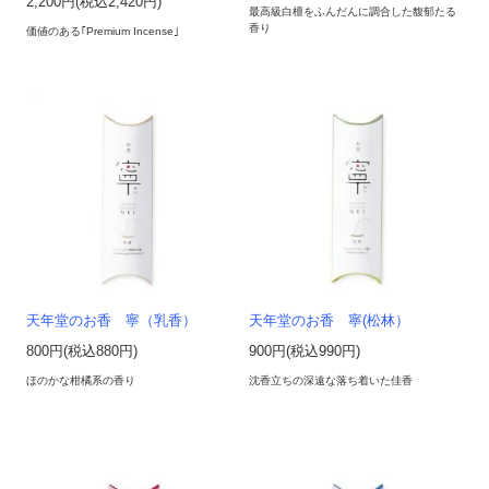
2,200円(税込2,420円)
最高級白檀をふんだんに調合した馥郁たる
香り
価値のある｢Premium Incense｣
天年堂のお香 寧（乳香）
天年堂のお香 寧(松林）
800円(税込880円)
900円(税込990円)
ほのかな柑橘系の香り
沈香立ちの深遠な落ち着いた佳香