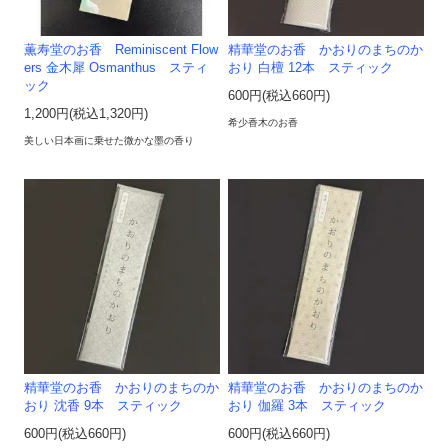
薫寿堂のお香 Reminiscent Flow
精華堂のお香 かおりのまちのか
ers 金木犀 Osmanthus スティ
おり 白檀 12本 スティック
ック
600円(税込660円)
1,200円(税込1,320円)
希少香木のお香
美しい日本画に乗せた微かな墨の香り
精華堂のお香 かおりのまちのか
精華堂のお香 かおりのまちのか
おり 沈香 9本 スティック
おり 伽羅 3本 スティック
600円(税込660円)
600円(税込660円)