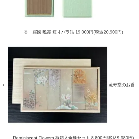
香 羅國 暁霞 短寸バラ詰
19,000円(税込20,900円)
薫寿堂のお香
Reminiscent Flowers 桐箱入全種セット
8,800円(税込9,680円)