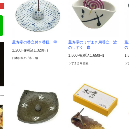
薫寿堂の香立付き香皿 雫
薫寿堂のうずまき用香立 波
薫
のしずく 白
の
1,200円(税込1,320円)
1,500円(税込1,650円)
1,
日本伝統の「和」柄
うずまき用香立
う
……