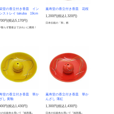
栄堂の香立付き香皿 イン
薫寿堂の香立付き香皿 花桜
ンストレイ takuba 19cm
1,200円(税込1,320円)
700円(税込5,170円)
日本伝統の「和」柄
が散らず最後まできれいに燃焼！
寿堂の香立付き香皿 華か
薫寿堂の香立付き香皿 華か
ざし 黄釉
んざし 薄紅
300円(税込1,430円)
1,300円(税込1,430円)
本の伝統色を用いて『純和風』
日本の伝統色を用いて『純和風』