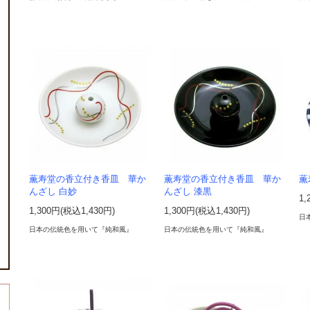
薫寿堂の香立付き香皿 華か
薫寿堂の香立付き香皿 華か
薫
んざし 白妙
んざし 漆黒
1,
1,300円(税込1,430円)
1,300円(税込1,430円)
日
日本の伝統色を用いて『純和風』
日本の伝統色を用いて『純和風』