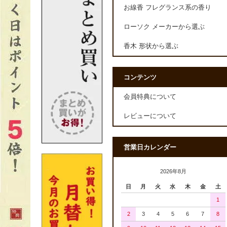
お線香 フレグランス系の香り
ローソク メーカーから選ぶ
香木 形状から選ぶ
コンテンツ
会員特典について
レビューについて
営業日カレンダー
2026年8月
日
月
火
水
木
金
土
1
2
3
4
5
6
7
8