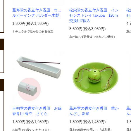
薫寿堂の香立付き香皿 ウェ
松栄堂の香立付き香皿 イン
松
ルビーイング ホルダー木製
センストレイ takuba 19cm
セ
交換用2個入
1,800円(税込1,980円)
4,
3,600円(税込3,960円)
ナチュラルで温かみのある香立
灰
灰が散らず最後まできれいに燃焼！
玉初堂の香立付き香皿 お線
薫寿堂の香立付き香皿 華か
薫
香専用 香立 さくら
んざし 新緑
ん
1,800円(税込1,980円)
1,300円(税込1,430円)
1,
お線香でお使いいただけます
日本の伝統色を用いて『純和風』
日