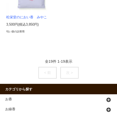
松栄堂のにおい香 みやこ
3,500円(税込3,850円)
匂い袋の詰替用
全
19
件
1
-
19
表示
< 前
次 >
カテゴリから探す
お香
お線香