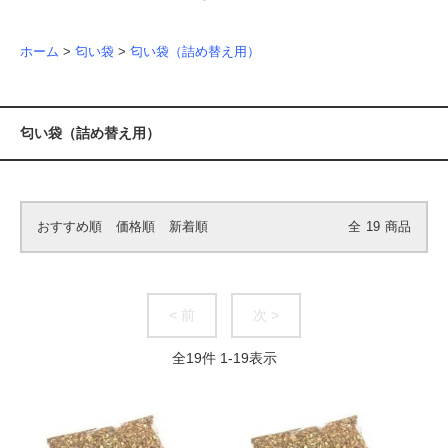
ホーム
>
匂い袋
>
匂い袋（詰め替え用）
匂い袋（詰め替え用）
おすすめ順
価格順
新着順
全
19
商品
< 前
次 >
全
19
件
1
-
19
表示