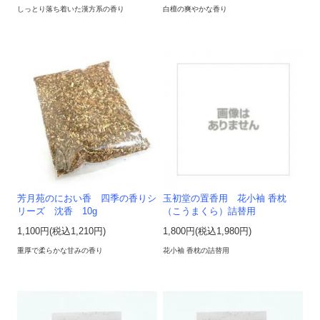
しっとり落ち着いた漢方系の香り
白檀の爽やかな香り
芳月苑のにおい香 四季の香りシ
玉初堂の置香用 花小袖 香枕
リーズ 沈香 10g
（こうまくら）詰替用
1,100円(税込1,210円)
1,800円(税込1,980円)
重厚で柔らかな甘みの香り
花小袖 香枕の詰替用