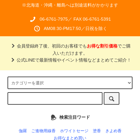
※北海道・沖縄・離島へは別途送料がかかります
06-6761-7975／ FAX 06-6761-5391
AM08:30-PM17:50／日祝を除く
会員登録終了後、初回のお客様でも
お得な割引価格
でご購
入いただけます。
公式LINEで最新情報やイベント情報などまとめてご紹介！
検索注目ワード
伽羅
ご進物用線香
ホワイトセージ
塗香
きよめ香
お得なまとめ買い