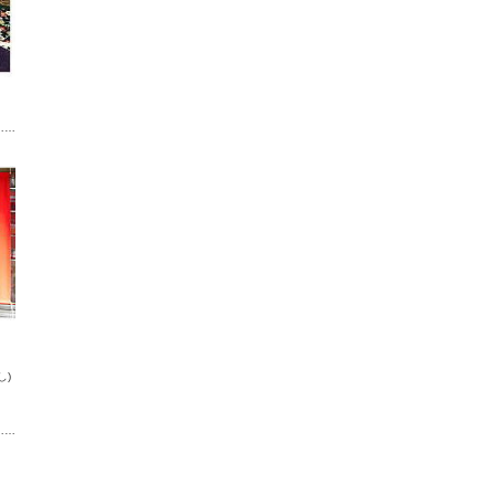
……
し)
……