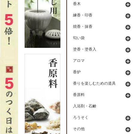
香木
練香・印香
焼香・抹香
匂い袋
塗香・塗香入
アロマ
香炉
香りを楽しむための道具
香原料
入浴剤・石鹸
ろうそく
その他