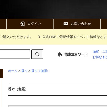
ログイン
お問い合わせ
ご購入いただけます。
公式LINEで最新情報やイベント情報など
伽羅
ご
検索注目ワード
お得なま
ホーム
>
香木
>
香木（伽羅）
香木（伽羅）