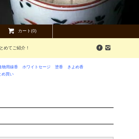
カート(0)
まとめてご紹介！
進物用線香
ホワイトセージ
塗香
きよめ香
とめ買い