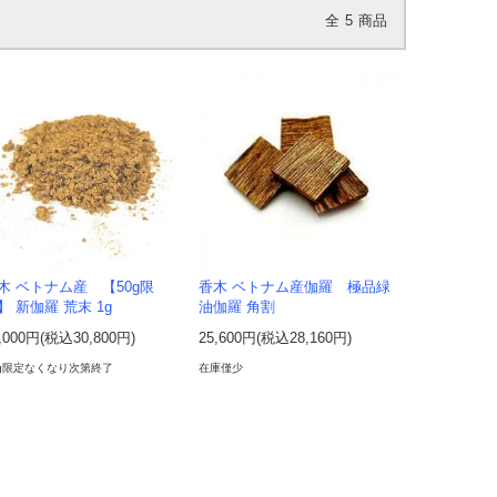
全
5
商品
木 ベトナム産 【50g限
香木 ベトナム産伽羅 極品緑
】 新伽羅 荒末 1g
油伽羅 角割
,000円(税込30,800円)
25,600円(税込28,160円)
0g限定なくなり次第終了
在庫僅少