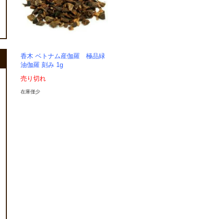
香木 ベトナム産伽羅 極品緑
油伽羅 刻み 1g
売り切れ
在庫僅少