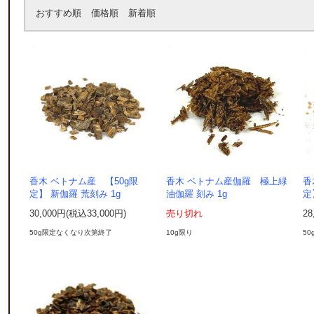
おすすめ順
価格順
新着順
香木 ベトナム産 【50g限
香木 ベトナム産伽羅 極上緑
香
定】 新伽羅 荒刻み 1g
油伽羅 刻み 1g
定
30,000円(税込33,000円)
売り切れ
28
50g限定なくなり次第終了
10g限り
5