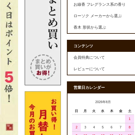
お線香 フレグランス系の香り
ローソク メーカーから選ぶ
香木 形状から選ぶ
コンテンツ
会員特典について
レビューについて
営業日カレンダー
2026年8月
日
月
火
水
木
金
土
1
2
3
4
5
6
7
8