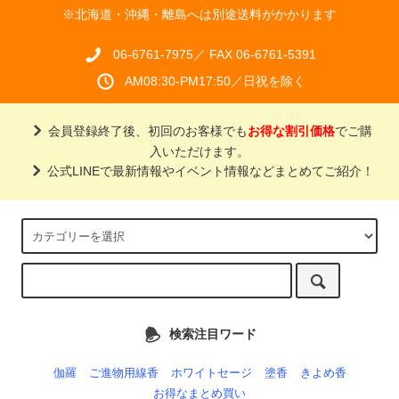
※北海道・沖縄・離島へは別途送料がかかります
06-6761-7975／ FAX 06-6761-5391
AM08:30-PM17:50／日祝を除く
会員登録終了後、初回のお客様でも
お得な割引価格
でご購
入いただけます。
公式LINEで最新情報やイベント情報などまとめてご紹介！
検索注目ワード
伽羅
ご進物用線香
ホワイトセージ
塗香
きよめ香
お得なまとめ買い