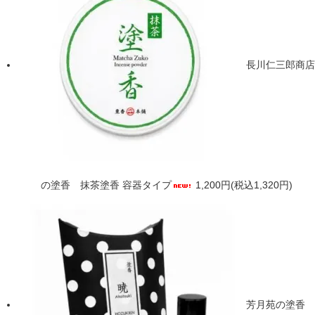
長川仁三郎商店
の塗香 抹茶塗香 容器タイプ
1,200円(税込1,320円)
芳月苑の塗香