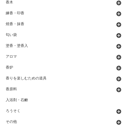
香木
練香・印香
焼香・抹香
匂い袋
塗香・塗香入
アロマ
香炉
香りを楽しむための道具
香原料
入浴剤・石鹸
ろうそく
その他