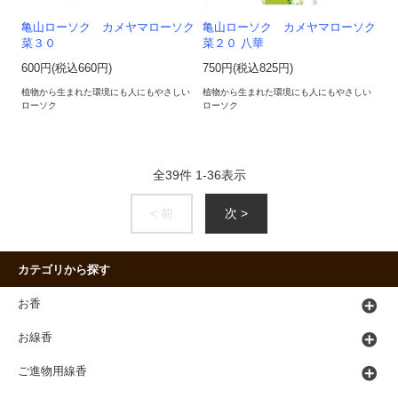
亀山ローソク カメヤマローソク
亀山ローソク カメヤマローソク
菜３０
菜２０ 八華
600円(税込660円)
750円(税込825円)
植物から生まれた環境にも人にもやさしい
植物から生まれた環境にも人にもやさしい
ローソク
ローソク
全
39
件
1
-
36
表示
< 前
次 >
カテゴリから探す
お香
お線香
ご進物用線香