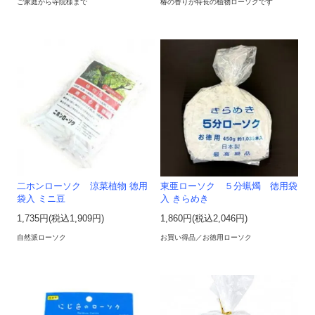
ご家庭から寺院様まで
椿の香りが特長の植物ローソクです
二ホンローソク 涼菜植物 徳用
東亜ローソク ５分蝋燭 徳用袋
袋入 ミニ豆
入 きらめき
1,735円(税込1,909円)
1,860円(税込2,046円)
自然派ローソク
お買い得品／お徳用ローソク