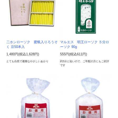
二ホンローソク 蜜蝋入りろうそ
マルエス 明王ローソク ５分ロ
く 豆50本入
ーソク 90g
1,480円(税込1,628円)
555円(税込611円)
とても自然で優雅なやさしいあかり
約5分と短いので、ご年配の方にもご好評
です