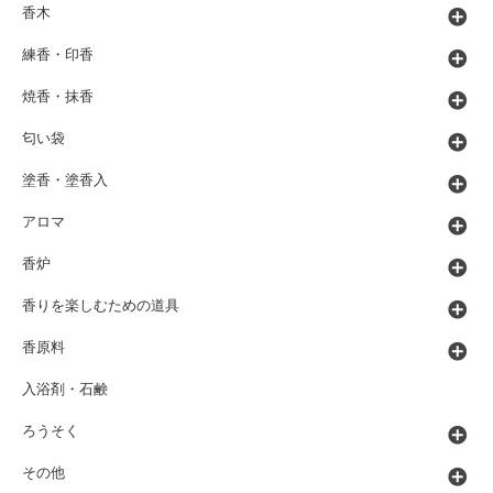
香木
練香・印香
焼香・抹香
匂い袋
塗香・塗香入
アロマ
香炉
香りを楽しむための道具
香原料
入浴剤・石鹸
ろうそく
その他