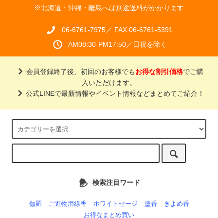
※北海道・沖縄・離島へは別途送料がかかります
06-6761-7975／ FAX 06-6761-5391
AM08:30-PM17:50／日祝を除く
会員登録終了後、初回のお客様でも
お得な割引価格
でご購
入いただけます。
公式LINEで最新情報やイベント情報などまとめてご紹介！
検索注目ワード
伽羅
ご進物用線香
ホワイトセージ
塗香
きよめ香
お得なまとめ買い