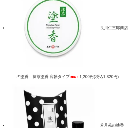
長川仁三郎商店
の塗香 抹茶塗香 容器タイプ
1,200円(税込1,320円)
芳月苑の塗香