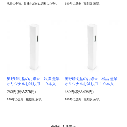
沈香の辛味、甘味が絶妙に調和した香り
280年の歴史「復刻版 薫翠」
奥野晴明堂のお線香 吟撰 薫翠
奥野晴明堂のお線香 極品 薫翠
オリジナルお試し用 １０本入
オリジナルお試し用 １０本入
250円(税込275円)
450円(税込495円)
280年の歴史「復刻版 薫翠」
280年の歴史「復刻版 薫翠」
全
8
件
1
-
8
表示