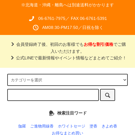
※北海道・沖縄・離島へは別途送料がかかります
06-6761-7975／ FAX 06-6761-5391
AM08:30-PM17:50／日祝を除く
会員登録終了後、初回のお客様でも
お得な割引価格
でご購
入いただけます。
公式LINEで最新情報やイベント情報などまとめてご紹介！
検索注目ワード
伽羅
ご進物用線香
ホワイトセージ
塗香
きよめ香
お得なまとめ買い