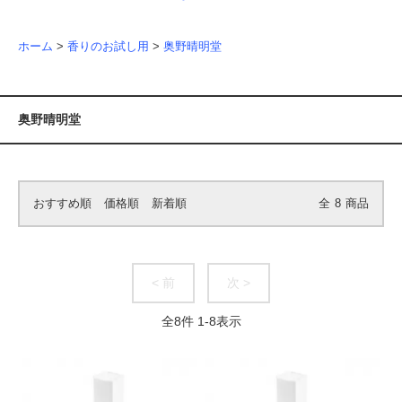
ホーム
>
香りのお試し用
>
奥野晴明堂
奥野晴明堂
おすすめ順
価格順
新着順
全
8
商品
< 前
次 >
全
8
件
1
-
8
表示