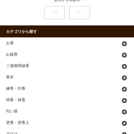
< 前
次 >
カテゴリから探す
お香
お線香
ご進物用線香
香木
練香・印香
焼香・抹香
匂い袋
塗香・塗香入
アロマ