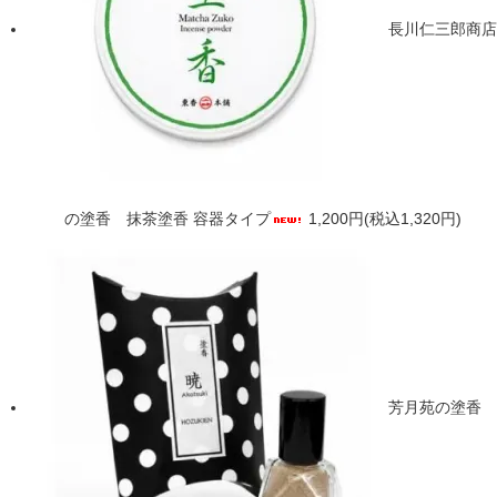
長川仁三郎商店
の塗香 抹茶塗香 容器タイプ
1,200円(税込1,320円)
芳月苑の塗香