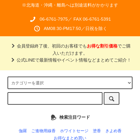
※北海道・沖縄・離島へは別途送料がかかります
06-6761-7975／ FAX 06-6761-5391
AM08:30-PM17:50／日祝を除く
会員登録終了後、初回のお客様でも
お得な割引価格
でご購
入いただけます。
公式LINEで最新情報やイベント情報などまとめてご紹介！
検索注目ワード
伽羅
ご進物用線香
ホワイトセージ
塗香
きよめ香
お得なまとめ買い