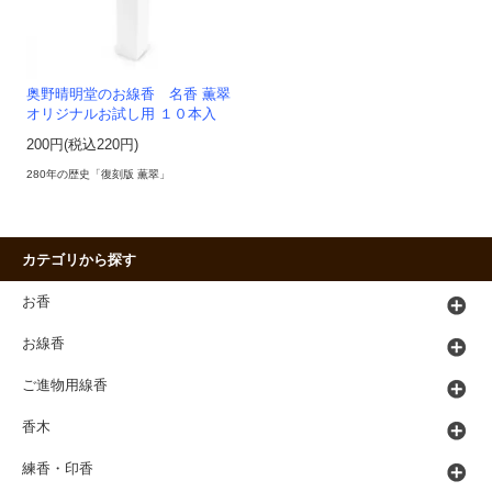
奥野晴明堂のお線香 名香 薫翠
オリジナルお試し用 １０本入
200円(税込220円)
280年の歴史「復刻版 薫翠」
カテゴリから探す
お香
お線香
ご進物用線香
香木
練香・印香