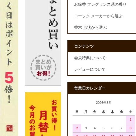
お線香 フレグランス系の香り
ローソク メーカーから選ぶ
香木 形状から選ぶ
コンテンツ
会員特典について
レビューについて
営業日カレンダー
2026年8月
日
月
火
水
木
金
土
1
2
3
4
5
6
7
8