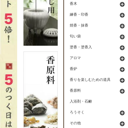
香木
練香・印香
焼香・抹香
匂い袋
塗香・塗香入
アロマ
香炉
香りを楽しむための道具
香原料
入浴剤・石鹸
ろうそく
その他