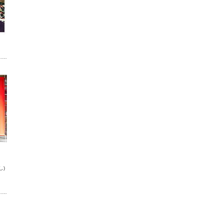
……
し)
……