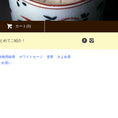
カート(0)
まとめてご紹介！
進物用線香
ホワイトセージ
塗香
きよめ香
とめ買い