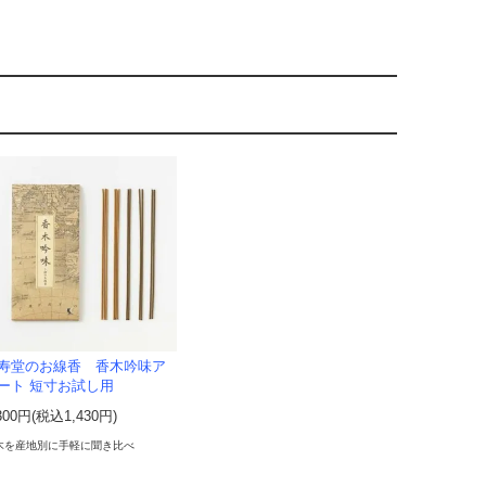
寿堂のお線香 香木吟味ア
ート 短寸お試し用
300円(税込1,430円)
木を産地別に手軽に聞き比べ