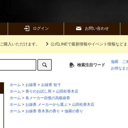
ログイン
お問い合わせ
ご購入いただけます。
公式LINEで最新情報やイベント情報など
伽羅
ご
検索注目ワード
お得なま
ホーム
>
お線香
>
お線香 短寸
ホーム
>
香りのお試し用
>
山田松香木店
ホーム
>
各メーカー自慢の高級線香
ホーム
>
お線香 メーカーから選ぶ
>
山田松香木店
ホーム
>
お線香 香木系の香り
>
伽羅の香り