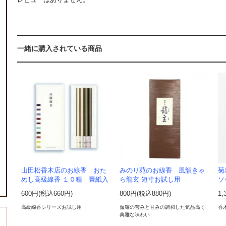
一緒に購入されている商品
山田松香木店のお線香 おた
みのり苑のお線香 風韻きゃ
菊
めし高級線香 １０種 畳紙入
ら龍玄 短寸お試し用
ソ
600円(税込660円)
800円(税込880円)
1,
高級線香シリーズお試し用
伽羅の苦みと甘みの調和した気品高く
香
典雅な味わい