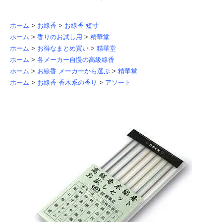
ホーム
>
お線香
>
お線香 短寸
ホーム
>
香りのお試し用
>
精華堂
ホーム
>
お得なまとめ買い
>
精華堂
ホーム
>
各メーカー自慢の高級線香
ホーム
>
お線香 メーカーから選ぶ
>
精華堂
ホーム
>
お線香 香木系の香り
>
アソート