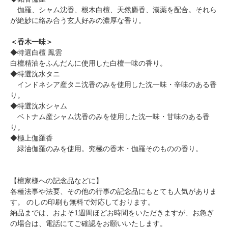
伽羅、シャム沈香、根木白檀、天然麝香、漢薬を配合。それら
が絶妙に絡み合う玄人好みの濃厚な香り。
＜香木一味＞
◆特選白檀 鳳雲
白檀精油をふんだんに使用した白檀一味の香り。
◆特選沈水タニ
インドネシア産タニ沈香のみを使用した沈一味・辛味のある香
り。
◆特選沈水シャム
ベトナム産シャム沈香のみを使用した沈一味・甘味のある香
り。
◆極上伽羅香
緑油伽羅のみを使用。究極の香木・伽羅そのものの香り。
【檀家様への記念品などに】
各種法事や法要、その他の行事の記念品にもとても人気がありま
す。 のしの印刷も無料で対応しております。
納品までは、およそ1週間ほどお時間をいただきますが、お急ぎ
の場合は、電話にてご確認をお願いいたします。