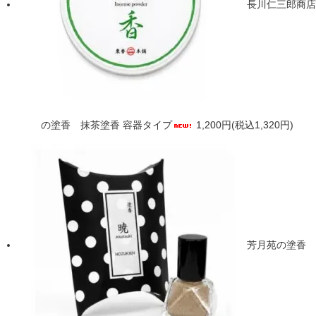
長川仁三郎商店
の塗香 抹茶塗香 容器タイプ
1,200円(税込1,320円)
芳月苑の塗香