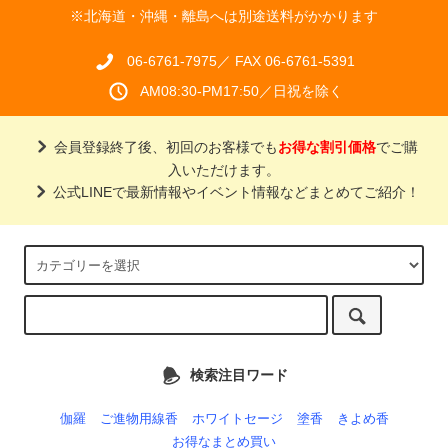
※北海道・沖縄・離島へは別途送料がかかります
06-6761-7975／ FAX 06-6761-5391
AM08:30-PM17:50／日祝を除く
会員登録終了後、初回のお客様でも
お得な割引価格
でご購
入いただけます。
公式LINEで最新情報やイベント情報などまとめてご紹介！
検索注目ワード
伽羅
ご進物用線香
ホワイトセージ
塗香
きよめ香
お得なまとめ買い