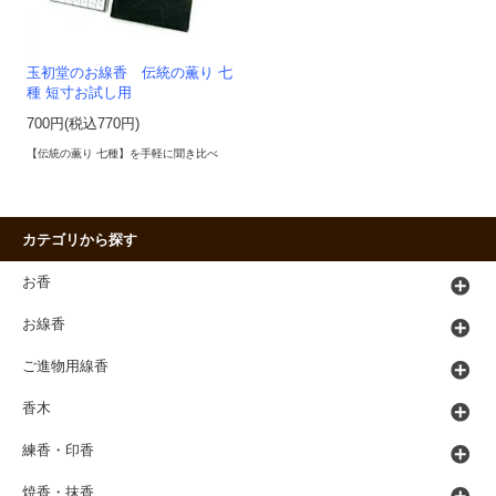
玉初堂のお線香 伝統の薫り 七
種 短寸お試し用
700円(税込770円)
【伝統の薫り 七種】を手軽に聞き比べ
カテゴリから探す
お香
お線香
ご進物用線香
香木
練香・印香
焼香・抹香