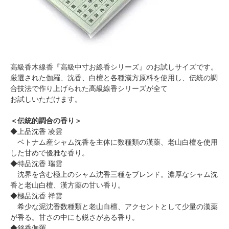
高級香木線香『高級中寸お線香シリーズ』のお試しサイズです。
厳選された伽羅、沈香、白檀と各種漢方原料を使用し、伝統の調
合技法で作り上げられた高級線香シリーズが全て
お試しいただけます。
＜伝統的調合の香り＞
◆上品沈香 凌雲
ベトナム産シャム沈香を主体に数種類の漢薬、老山白檀を使用
した甘めで優雅な香り。
◆特品沈香 瑞雲
沈界を含む極上のシャム沈香三種をブレンド。濃厚なシャム沈
香と老山白檀、漢方薬の甘い香り。
◆極品沈香 祥雲
希少な泥沈香数種類と老山白檀、アクセントとして少量の漢薬
が香る。甘さの中にも鋭さがある香り。
◆銘香伽羅