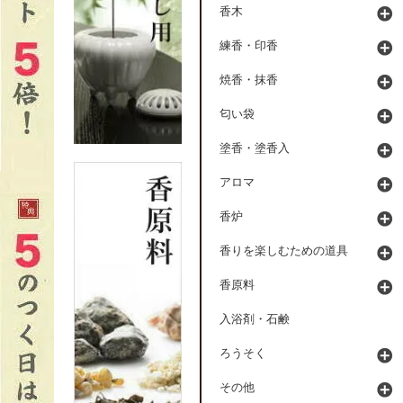
香木
練香・印香
焼香・抹香
匂い袋
塗香・塗香入
アロマ
香炉
香りを楽しむための道具
香原料
入浴剤・石鹸
ろうそく
その他