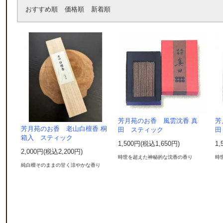
おすすめ順
価格順
新着順
芳月苑のお香 風雲沈香 真
芳
芳月苑のお香 老山白檀香 桐
田 スティック
田
箱入 スティック
1,500円(税込1,650円)
1,
2,000円(税込2,200円)
時世を超えた神秘的な沈香の香り
時
純白檀そのままの甘く涼やかな香り