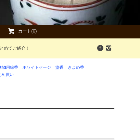
カート(0)
まとめてご紹介！
進物用線香
ホワイトセージ
塗香
きよめ香
とめ買い