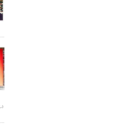
……
し)
……