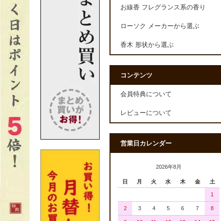
お線香 フレグランス系の香り
ローソク メーカーから選ぶ
香木 形状から選ぶ
コンテンツ
会員特典について
レビューについて
営業日カレンダー
2026年8月
日
月
火
水
木
金
土
1
2
3
4
5
6
7
8