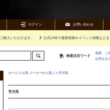
ログイン
お問い合わせ
ご購入いただけます。
公式LINEで最新情報やイベント情報など
伽羅
ご
検索注目ワード
お得なま
ホーム
>
お香 メーカーから選ぶ
>
芳月苑
芳月苑