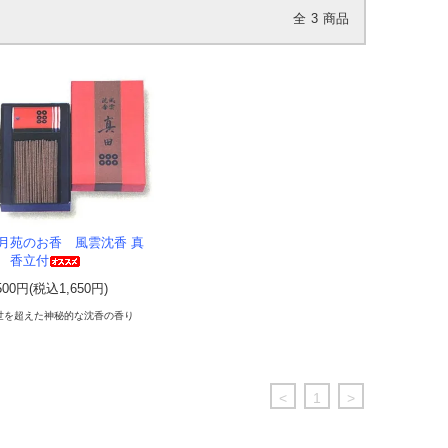
全
3
商品
月苑のお香 風雲沈香 真
 香立付
500円(税込1,650円)
世を超えた神秘的な沈香の香り
<
1
>