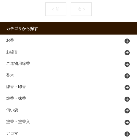
< 前
次 >
カテゴリから探す
お香
お線香
ご進物用線香
香木
練香・印香
焼香・抹香
匂い袋
塗香・塗香入
アロマ