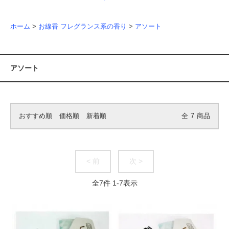
ホーム
>
お線香 フレグランス系の香り
>
アソート
アソート
おすすめ順
価格順
新着順
全
7
商品
< 前
次 >
全
7
件
1
-
7
表示