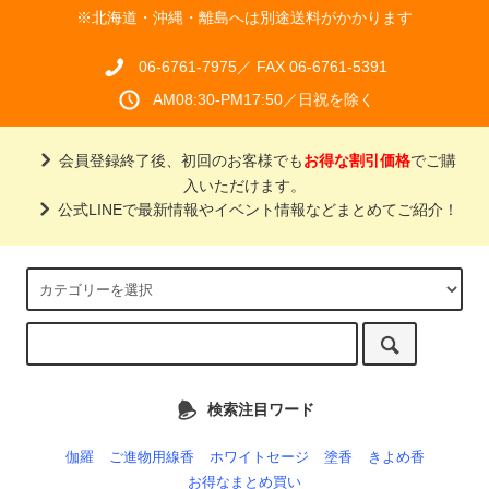
※北海道・沖縄・離島へは別途送料がかかります
06-6761-7975／ FAX 06-6761-5391
AM08:30-PM17:50／日祝を除く
会員登録終了後、初回のお客様でも
お得な割引価格
でご購
入いただけます。
公式LINEで最新情報やイベント情報などまとめてご紹介！
検索注目ワード
伽羅
ご進物用線香
ホワイトセージ
塗香
きよめ香
お得なまとめ買い