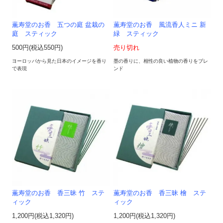
薫寿堂のお香 五つの庭 盆栽の
薫寿堂のお香 風流香人ミニ 新
庭 スティック
緑 スティック
500円(税込550円)
売り切れ
ヨーロッパから見た日本のイメージを香り
墨の香りに、相性の良い植物の香りをブレ
で表現
ンド
薫寿堂のお香 香三昧 竹 ステ
薫寿堂のお香 香三昧 檜 ステ
ィック
ィック
1,200円(税込1,320円)
1,200円(税込1,320円)