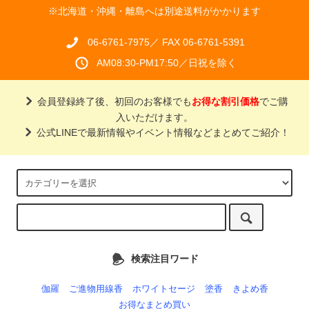
※北海道・沖縄・離島へは別途送料がかかります
06-6761-7975／ FAX 06-6761-5391
AM08:30-PM17:50／日祝を除く
会員登録終了後、初回のお客様でも
お得な割引価格
でご購
入いただけます。
公式LINEで最新情報やイベント情報などまとめてご紹介！
検索注目ワード
伽羅
ご進物用線香
ホワイトセージ
塗香
きよめ香
お得なまとめ買い