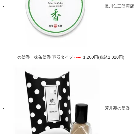
長川仁三郎商店
の塗香 抹茶塗香 容器タイプ
1,200円(税込1,320円)
芳月苑の塗香