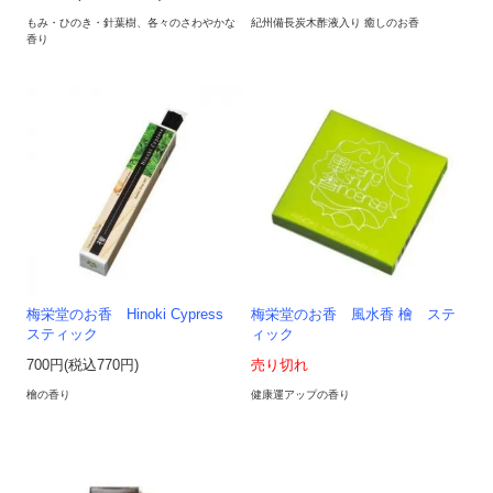
もみ・ひのき・針葉樹、各々のさわやかな
紀州備長炭木酢液入り 癒しのお香
香り
梅栄堂のお香 Hinoki Cypress
梅栄堂のお香 風水香 檜 ステ
スティック
ィック
700円(税込770円)
売り切れ
檜の香り
健康運アップの香り