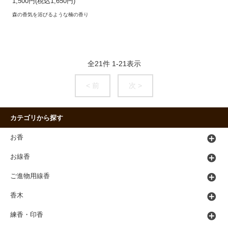
1,500円(税込1,650円)
森の香気を浴びるような楠の香り
全
21
件
1
-
21
表示
< 前
次 >
カテゴリから探す
お香
お線香
ご進物用線香
香木
練香・印香