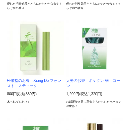
優れた消臭効果とともにたおやかな心やす
優れた消臭効果とともにたおやかな心やす
らぐ和の香り
らぐ和の香り
松栄堂のお香 Xiang Do フォレ
大発のお香 ポケタン 檜 コー
スト スティック
ン
800円(税込880円)
1,200円(税込1,320円)
木もれびをあびて
お部屋焚き香に革命をもたらしたポケタン
の世界！