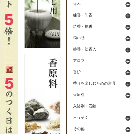
香木
練香・印香
焼香・抹香
匂い袋
塗香・塗香入
アロマ
香炉
香りを楽しむための道具
香原料
入浴剤・石鹸
ろうそく
その他