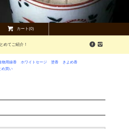
カート(0)
まとめてご紹介！
進物用線香
ホワイトセージ
塗香
きよめ香
とめ買い