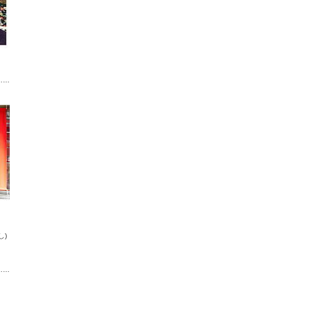
……
し)
……