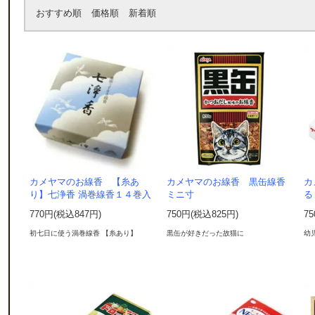
おすすめ順
価格順
新着順
カメヤマのお線香 【糸あ
カメヤマのお線香 黒缶線香
カ
り】七浄香 渦巻線香１４巻入
ミニ寸
る
770円(税込847円)
750円(税込825円)
7
初七日に使う渦巻線香 【糸あり】
黒缶が好きだった故猫に
幼