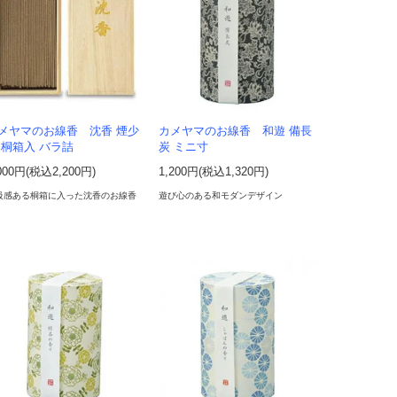
メヤマのお線香 沈香 煙少
カメヤマのお線香 和遊 備長
 桐箱入 バラ詰
炭 ミニ寸
000円(税込2,200円)
1,200円(税込1,320円)
級感ある桐箱に入った沈香のお線香
遊び心のある和モダンデザイン