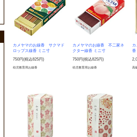
カメヤマのお線香 サクマド
カメヤマのお線香 不二家ネ
カ
ロップス線香 ミニ寸
クター線香 ミニ寸
香
750円(税込825円)
750円(税込825円)
2,
幼児教育用お線香
幼児教育用お線香
高