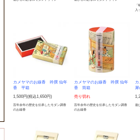
「
入
カメヤマのお線香 吟撰 仙年
カメヤマのお線香 吟撰 仙年
カ
香 平箱
香 筒箱
犀
1,500円(税込1,650円)
売り切れ
1,
百年余年の歴史を伝承したモダン調香
百年余年の歴史を伝承したモダン調香
遊
のお線香
のお線香