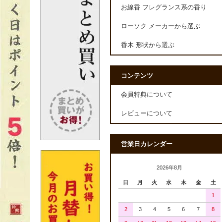
お線香 フレグランス系の香り
ローソク メーカーから選ぶ
香木 形状から選ぶ
コンテンツ
会員特典について
レビューについて
営業日カレンダー
2026年8月
日
月
火
水
木
金
土
1
2
3
4
5
6
7
8