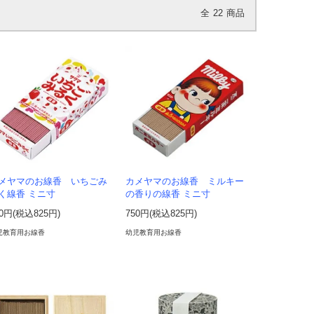
全
22
商品
メヤマのお線香 いちごみ
カメヤマのお線香 ミルキー
く線香 ミニ寸
の香りの線香 ミニ寸
50円(税込825円)
750円(税込825円)
児教育用お線香
幼児教育用お線香