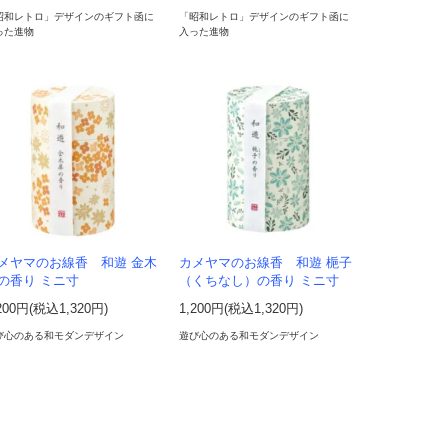
昭和レトロ」デザインのギフト函に
「昭和レトロ」デザインのギフト函に
った進物
入った進物
メヤマのお線香 和遊 金木
カメヤマのお線香 和遊 梔子
の香り ミニ寸
（くちなし）の香り ミニ寸
200円(税込1,320円)
1,200円(税込1,320円)
び心のある和モダンデザイン
遊び心のある和モダンデザイン