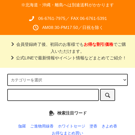
※北海道・沖縄・離島へは別途送料がかかります
06-6761-7975／ FAX 06-6761-5391
AM08:30-PM17:50／日祝を除く
会員登録終了後、初回のお客様でも
お得な割引価格
でご購
入いただけます。
公式LINEで最新情報やイベント情報などまとめてご紹介！
検索注目ワード
伽羅
ご進物用線香
ホワイトセージ
塗香
きよめ香
お得なまとめ買い