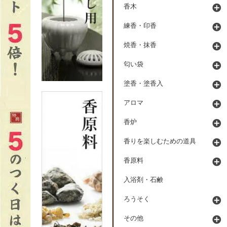
香木
練香・印香
焼香・抹香
匂い袋
塗香・塗香入
アロマ
香炉
香りを楽しむための道具
香原料
入浴剤・石鹸
ろうそく
その他