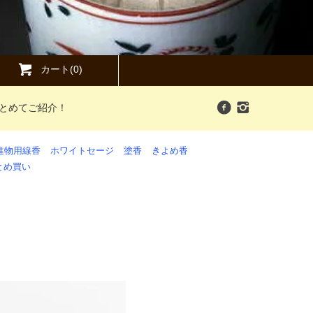
カート(0)
まとめてご紹介！
進物用線香
ホワイトセージ
塗香
きよめ香
とめ買い