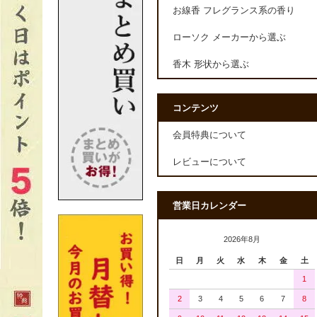
お線香 フレグランス系の香り
ローソク メーカーから選ぶ
香木 形状から選ぶ
コンテンツ
会員特典について
レビューについて
営業日カレンダー
2026年8月
日
月
火
水
木
金
土
1
2
3
4
5
6
7
8