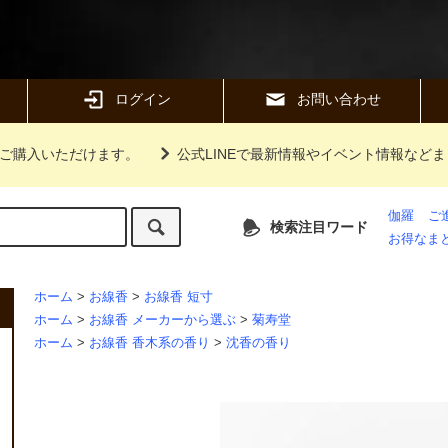
ログイン
お問い合わせ
ご購入いただけます。
公式LINEで最新情報やイベント情報など
伽羅
ご
検索注目ワード
お得なま
ホーム
>
お線香
>
お線香 短寸
ホーム
>
お線香 メーカーから選ぶ
>
菊寿堂
ホーム
>
お線香 香木系の香り
>
沈香の香り