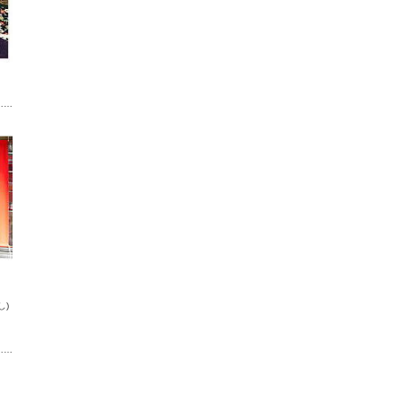
……
し)
……