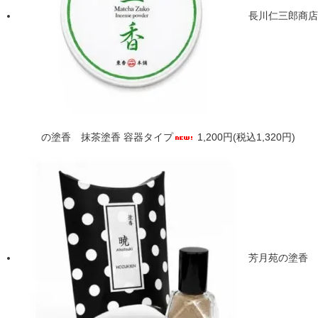
長川仁三郎商店
の塗香 抹茶塗香 容器タイプ
1,200円(税込1,320円)
芳月苑の塗香