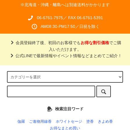
※北海道・沖縄・離島へは別途送料がかかります
06-6761-7975／ FAX 06-6761-5391
AM08:30-PM17:50／日祝を除く
会員登録終了後、初回のお客様でも
お得な割引価格
でご購
入いただけます。
公式LINEで最新情報やイベント情報などまとめてご紹介！
検索注目ワード
伽羅
ご進物用線香
ホワイトセージ
塗香
きよめ香
お得なまとめ買い