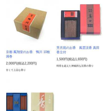
芳月苑のお香 風雲沈香 真田
京都 鳳翔堂のお香 鴨川 10枚
香立付
渦巻
1,500円(税込1,650円)
2,000円(税込2,200円)
時世を超えた神秘的な沈香の香り
甘くて上品な香り