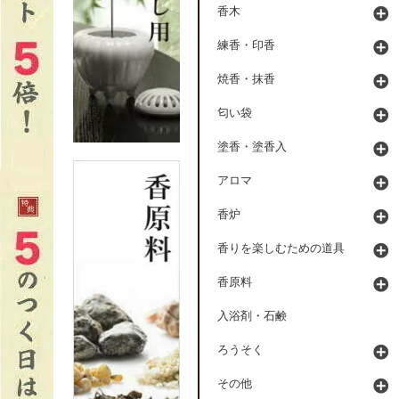
香木
練香・印香
焼香・抹香
匂い袋
塗香・塗香入
アロマ
香炉
香りを楽しむための道具
香原料
入浴剤・石鹸
ろうそく
その他