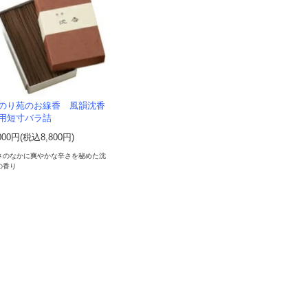
のり苑のお線香 風韻沈香
用短寸バラ詰
000円(税込8,800円)
さのなかに爽やかな辛さを秘めた沈
の香り