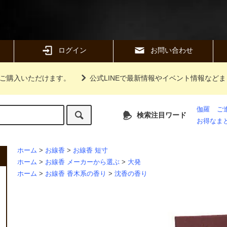
ログイン
お問い合わせ
ご購入いただけます。
公式LINEで最新情報やイベント情報など
伽羅
ご
検索注目ワード
お得なま
ホーム
>
お線香
>
お線香 短寸
ホーム
>
お線香 メーカーから選ぶ
>
大発
ホーム
>
お線香 香木系の香り
>
沈香の香り