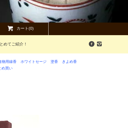
カート(0)
まとめてご紹介！
進物用線香
ホワイトセージ
塗香
きよめ香
とめ買い