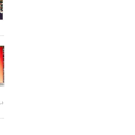
……
し)
……