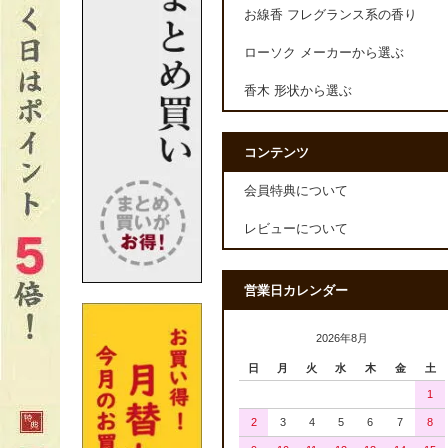
お線香 フレグランス系の香り
ローソク メーカーから選ぶ
香木 形状から選ぶ
コンテンツ
会員特典について
レビューについて
営業日カレンダー
2026年8月
日
月
火
水
木
金
土
1
2
3
4
5
6
7
8