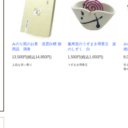
みのり苑のお香 流雲白檀 徳
薫寿堂のうずまき用香立 波
み
用品 渦巻
のしずく 白
徳
13,500円(税込14,850円)
1,500円(税込1,650円)
8,
上品な甘い香り
うずまき用香立
甘
香