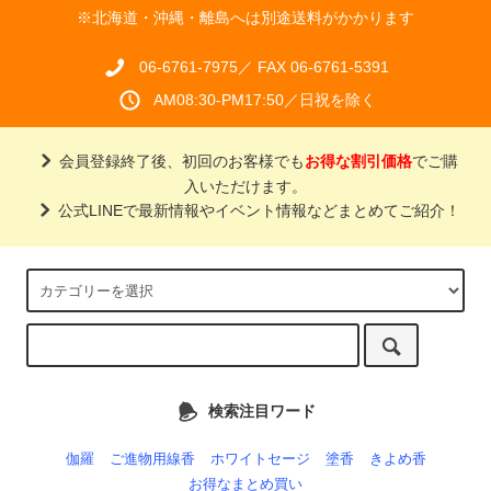
※北海道・沖縄・離島へは別途送料がかかります
06-6761-7975／ FAX 06-6761-5391
AM08:30-PM17:50／日祝を除く
会員登録終了後、初回のお客様でも
お得な割引価格
でご購
入いただけます。
公式LINEで最新情報やイベント情報などまとめてご紹介！
検索注目ワード
伽羅
ご進物用線香
ホワイトセージ
塗香
きよめ香
お得なまとめ買い