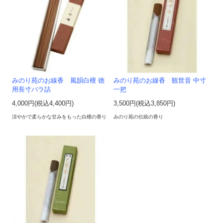
みのり苑のお線香 風韻白檀 徳
みのり苑のお線香 観世音 中寸
用長寸バラ詰
一把
4,000円(税込4,400円)
3,500円(税込3,850円)
涼やかで柔らかな甘みをもった白檀の香り
みのり苑の伝統の香り