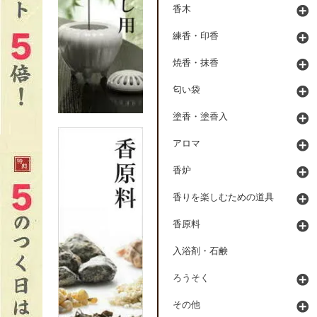
香木
練香・印香
焼香・抹香
匂い袋
塗香・塗香入
アロマ
香炉
香りを楽しむための道具
香原料
入浴剤・石鹸
ろうそく
その他