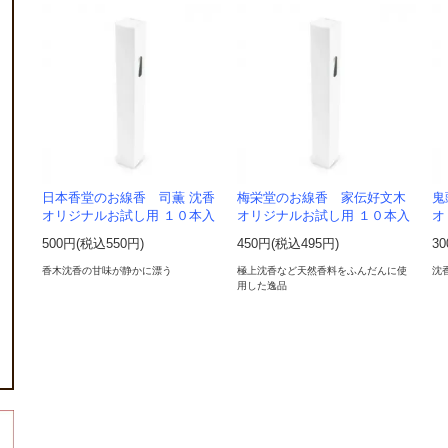
日本香堂のお線香 司薫 沈香
梅栄堂のお線香 家伝好文木
鬼
オリジナルお試し用 １０本入
オリジナルお試し用 １０本入
オ
500円(税込550円)
450円(税込495円)
3
香木沈香の甘味が静かに漂う
極上沈香など天然香料をふんだんに使
沈
用した逸品