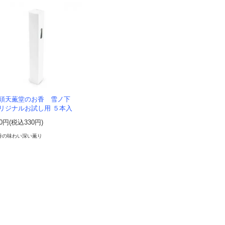
頭天薫堂のお香 雪ノ下
リジナルお試し用 ５本入
00円(税込330円)
香の味わい深い薫り