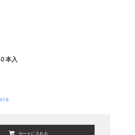
１０本入
続ける
カートに入れる