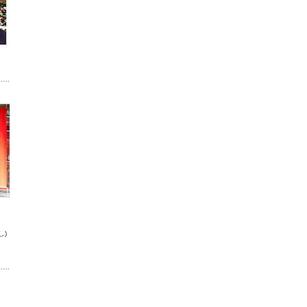
……
し)
……