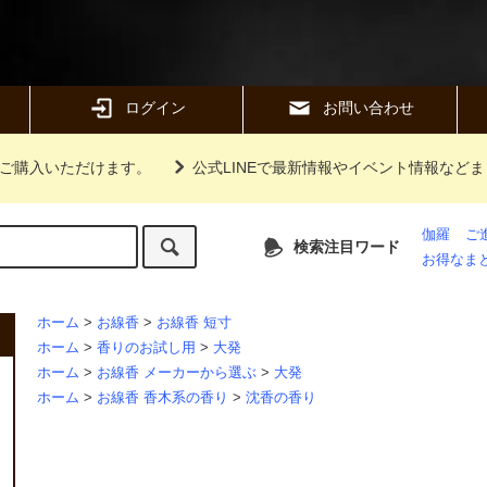
ログイン
お問い合わせ
ご購入いただけます。
公式LINEで最新情報やイベント情報など
伽羅
ご
検索注目ワード
お得なま
ホーム
>
お線香
>
お線香 短寸
ホーム
>
香りのお試し用
>
大発
ホーム
>
お線香 メーカーから選ぶ
>
大発
ホーム
>
お線香 香木系の香り
>
沈香の香り