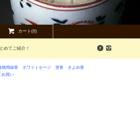
カート(0)
まとめてご紹介！
進物用線香
ホワイトセージ
塗香
きよめ香
とめ買い