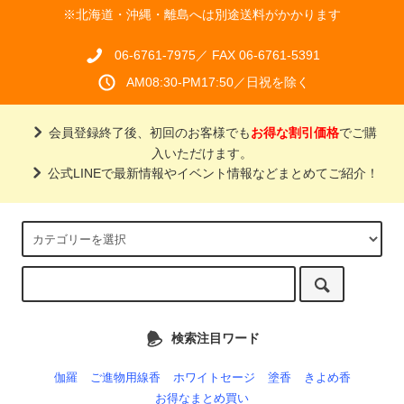
※北海道・沖縄・離島へは別途送料がかかります
06-6761-7975／ FAX 06-6761-5391
AM08:30-PM17:50／日祝を除く
会員登録終了後、初回のお客様でも
お得な割引価格
でご購
入いただけます。
公式LINEで最新情報やイベント情報などまとめてご紹介！
検索注目ワード
伽羅
ご進物用線香
ホワイトセージ
塗香
きよめ香
お得なまとめ買い