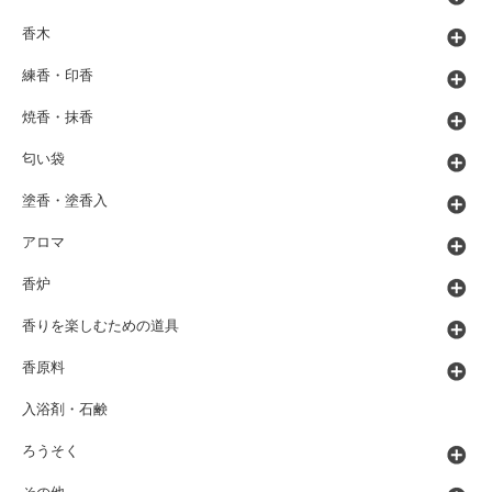
香木
練香・印香
焼香・抹香
匂い袋
塗香・塗香入
アロマ
香炉
香りを楽しむための道具
香原料
入浴剤・石鹸
ろうそく