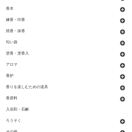
香木
練香・印香
焼香・抹香
匂い袋
塗香・塗香入
アロマ
香炉
香りを楽しむための道具
香原料
入浴剤・石鹸
ろうそく
その他