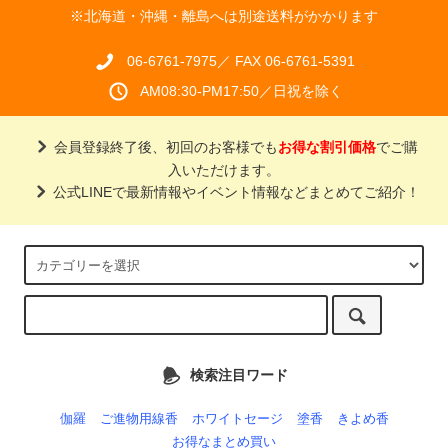
※北海道・沖縄・離島へは別途送料がかかります
06-6761-7975／ FAX 06-6761-5391
AM08:30-PM17:50／日祝を除く
会員登録終了後、初回のお客様でも
お得な割引価格
でご購
入いただけます。
公式LINEで最新情報やイベント情報などまとめてご紹介！
検索注目ワード
伽羅
ご進物用線香
ホワイトセージ
塗香
きよめ香
お得なまとめ買い