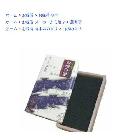
ホーム
>
お線香
>
お線香 短寸
ホーム
>
お線香 メーカーから選ぶ
>
薫寿堂
ホーム
>
お線香 香木系の香り
>
白檀の香り