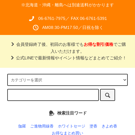
※北海道・沖縄・離島へは別途送料がかかります
06-6761-7975／ FAX 06-6761-5391
AM08:30-PM17:50／日祝を除く
会員登録終了後、初回のお客様でも
お得な割引価格
でご購
入いただけます。
公式LINEで最新情報やイベント情報などまとめてご紹介！
検索注目ワード
伽羅
ご進物用線香
ホワイトセージ
塗香
きよめ香
お得なまとめ買い