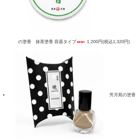
の塗香 抹茶塗香 容器タイプ
1,200円(税込1,320円)
芳月苑の塗香