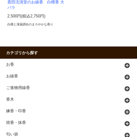
貴田沈清堂のお線香 白檀香 大
バラ
2,500円(税込2,750円)
白檀と漢薬調合のまろやかな香り
カテゴリから探す
お香
お線香
ご進物用線香
香木
練香・印香
焼香・抹香
匂い袋