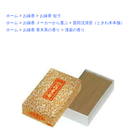
ホーム
>
お線香
>
お線香 短寸
ホーム
>
お線香 メーカーから選ぶ
>
貴田沈清堂（ときわ木本舗）
ホーム
>
お線香 香木系の香り
>
漢薬の香り