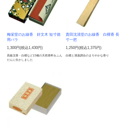
梅栄堂のお線香 好文木 短寸徳
貴田沈清堂のお線香 白檀香 長
用バラ
寸一把
1,300円(税込1,430円)
1,250円(税込1,375円)
高級沈香・白檀など15種の天然香料をふん
白檀と漢薬調合のまろやかな香り
だんに生かしました