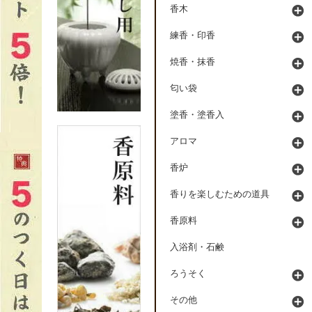
香木
練香・印香
焼香・抹香
匂い袋
塗香・塗香入
アロマ
香炉
香りを楽しむための道具
香原料
入浴剤・石鹸
ろうそく
その他