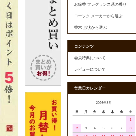
お線香 フレグランス系の香り
ローソク メーカーから選ぶ
香木 形状から選ぶ
コンテンツ
会員特典について
レビューについて
営業日カレンダー
2026年8月
日
月
火
水
木
金
土
1
2
3
4
5
6
7
8