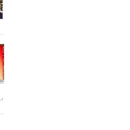
……
し)
……