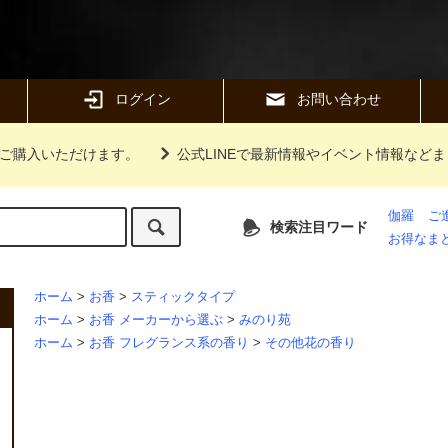
ログイン
お問い合わせ
ご購入いただけます。
公式LINEで最新情報やイベント情報など
伽羅
ご
検索注目ワード
お得なま
ホーム
>
お香
>
スティックタイプ
ホーム
>
お香 メーカーから選ぶ
>
みのり苑
ホーム
>
お香 フレグランス系の香り
>
その他花の香り