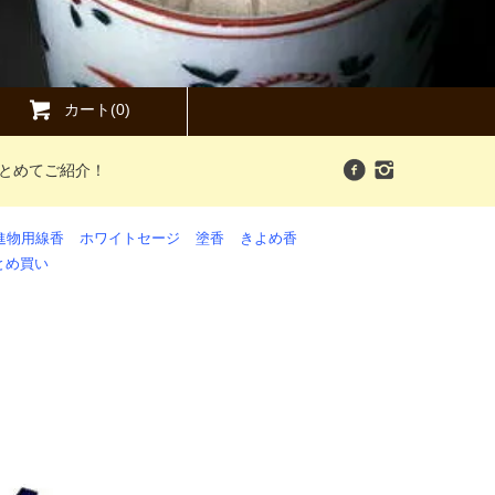
カート(0)
まとめてご紹介！
進物用線香
ホワイトセージ
塗香
きよめ香
とめ買い