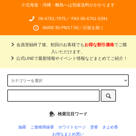
※北海道・沖縄・離島へは別途送料がかかります
06-6761-7975／ FAX 06-6761-5391
AM08:30-PM17:50／日祝を除く
会員登録終了後、初回のお客様でも
お得な割引価格
でご購
入いただけます。
公式LINEで最新情報やイベント情報などまとめてご紹介！
検索注目ワード
伽羅
ご進物用線香
ホワイトセージ
塗香
きよめ香
お得なまとめ買い