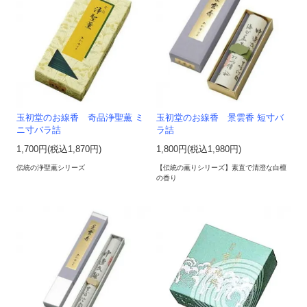
玉初堂のお線香 奇品浄聖薫 ミ
玉初堂のお線香 景雲香 短寸バ
ニ寸バラ詰
ラ詰
1,700円(税込1,870円)
1,800円(税込1,980円)
伝統の浄聖薫シリーズ
【伝統の薫りシリーズ】素直で清澄な白檀
の香り