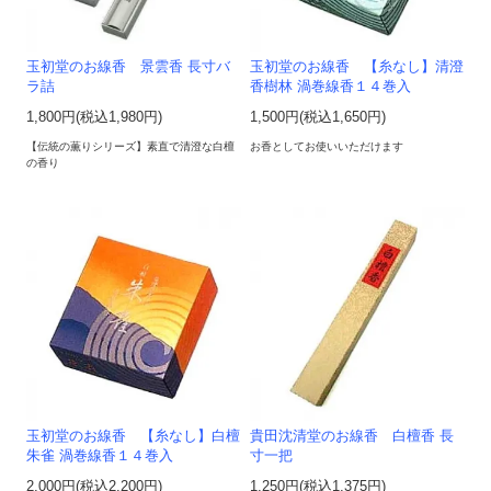
玉初堂のお線香 景雲香 長寸バ
玉初堂のお線香 【糸なし】清澄
ラ詰
香樹林 渦巻線香１４巻入
1,800円(税込1,980円)
1,500円(税込1,650円)
【伝統の薫りシリーズ】素直で清澄な白檀
お香としてお使いいただけます
の香り
玉初堂のお線香 【糸なし】白檀
貴田沈清堂のお線香 白檀香 長
朱雀 渦巻線香１４巻入
寸一把
2,000円(税込2,200円)
1,250円(税込1,375円)