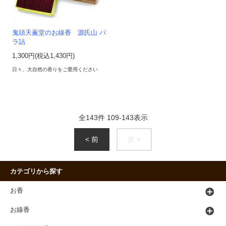
鬼頭天薫堂のお線香 源氏山 バ
ラ詰
1,300円(税込1,430円)
日々、大自然の香りをご愛用ください
全
143
件
109
-
143
表示
< 前
次 >
カテゴリから探す
お香
お線香