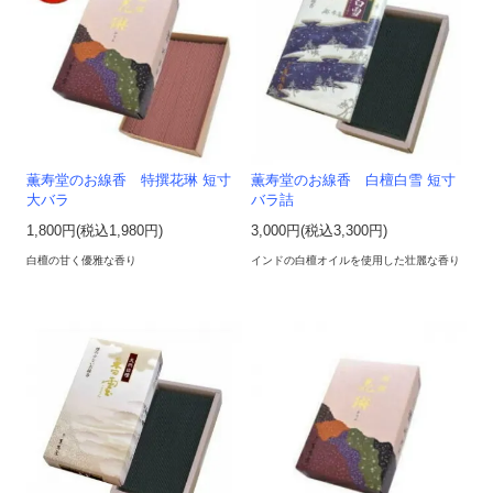
薫寿堂のお線香 特撰花琳 短寸
薫寿堂のお線香 白檀白雪 短寸
大バラ
バラ詰
1,800円(税込1,980円)
3,000円(税込3,300円)
白檀の甘く優雅な香り
インドの白檀オイルを使用した壮麗な香り