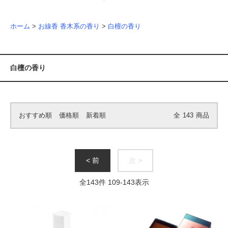
ホーム
>
お線香 香木系の香り
>
白檀の香り
白檀の香り
おすすめ順
価格順
新着順
全
143
商品
< 前
次 >
全
143
件
109
-
143
表示