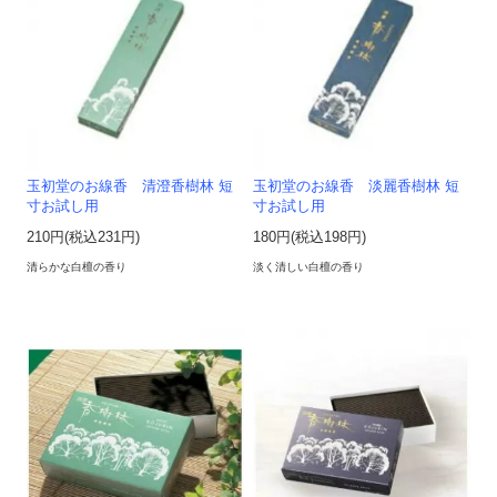
玉初堂のお線香 清澄香樹林 短
玉初堂のお線香 淡麗香樹林 短
寸お試し用
寸お試し用
210円(税込231円)
180円(税込198円)
清らかな白檀の香り
淡く清しい白檀の香り