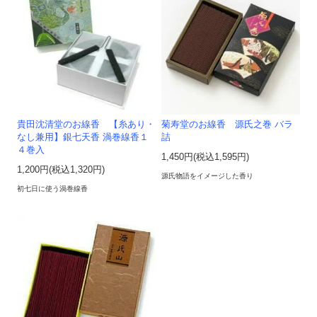
貴田沈清堂のお線香 【糸あり・
菊寿堂のお線香 源氏之巻 バラ
なし兼用】銀七天香 渦巻線香１
詰
４巻入
1,450円(税込1,595円)
1,200円(税込1,320円)
源氏物語をイメージした香り
初七日に使う渦巻線香