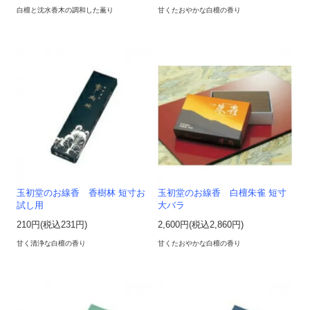
白檀と沈水香木の調和した薫り
甘くたおやかな白檀の香り
玉初堂のお線香 香樹林 短寸お
玉初堂のお線香 白檀朱雀 短寸
試し用
大バラ
210円(税込231円)
2,600円(税込2,860円)
甘く清浄な白檀の香り
甘くたおやかな白檀の香り