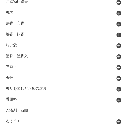
ご進物用線香
香木
練香・印香
焼香・抹香
匂い袋
塗香・塗香入
アロマ
香炉
香りを楽しむための道具
香原料
入浴剤・石鹸
ろうそく