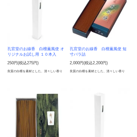
孔官堂のお線香 白檀薫風使 オ
孔官堂のお線香 白檀薫風使 短
リジナルお試し用 １０本入
寸バラ詰
250円(税込275円)
2,000円(税込2,200円)
良質の白檀を素材とした、清々しい香り
良質の白檀を素材とした、清々しい香り