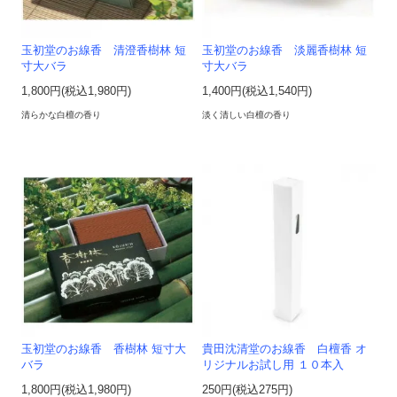
玉初堂のお線香 清澄香樹林 短
玉初堂のお線香 淡麗香樹林 短
寸大バラ
寸大バラ
1,800円(税込1,980円)
1,400円(税込1,540円)
清らかな白檀の香り
淡く清しい白檀の香り
玉初堂のお線香 香樹林 短寸大
貴田沈清堂のお線香 白檀香 オ
バラ
リジナルお試し用 １０本入
1,800円(税込1,980円)
250円(税込275円)