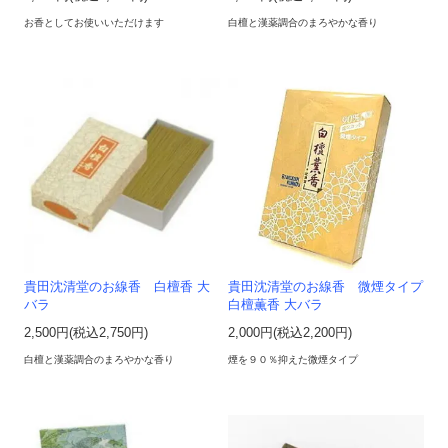
お香としてお使いいただけます
白檀と漢薬調合のまろやかな香り
貴田沈清堂のお線香 白檀香 大
貴田沈清堂のお線香 微煙タイプ
バラ
白檀薫香 大バラ
2,500円(税込2,750円)
2,000円(税込2,200円)
白檀と漢薬調合のまろやかな香り
煙を９０％抑えた微煙タイプ