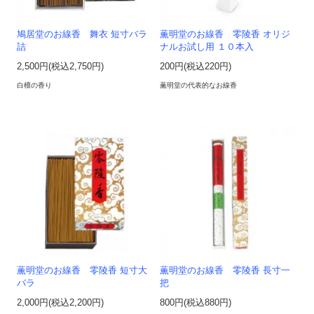
鳩居堂のお線香 舞衣 短寸バラ
薫明堂のお線香 零陵香 オリジ
詰
ナルお試し用 １０本入
2,500円(税込2,750円)
200円(税込220円)
白檀の香り
薫明堂の代表的なお線香
薫明堂のお線香 零陵香 短寸大
薫明堂のお線香 零陵香 長寸一
バラ
把
2,000円(税込2,200円)
800円(税込880円)