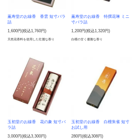
薫寿堂のお線香 香雲 短寸バラ
薫寿堂のお線香 特撰花琳 ミニ
詰
寸バラ詰
1,600円(税込1,760円)
1,200円(税込1,320円)
天然花香料を使用した壮麗な香り
白檀の甘く優雅な香り
玉初堂のお線香 花の象 短寸バ
玉初堂のお線香 白檀朱雀 短寸
ラ詰
お試し用
3,000円(税込3,300円)
280円(税込308円)