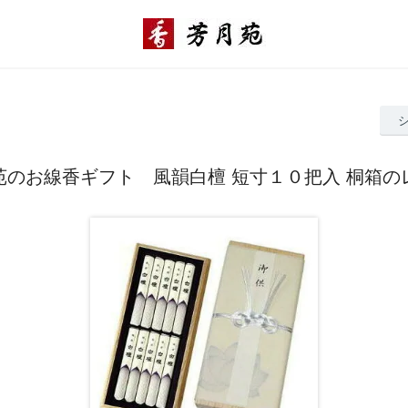
苑のお線香ギフト 風韻白檀 短寸１０把入 桐箱の