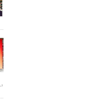
……
し)
……