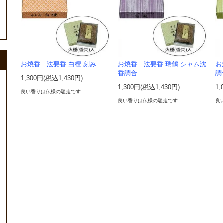
お焼香 法要香 白檀 刻み
お焼香 法要香 瑞鶴 シャム沈
お
香調合
調
1,300円(税込1,430円)
1,300円(税込1,430円)
1,
良い香りは仏様の馳走です
良い香りは仏様の馳走です
良