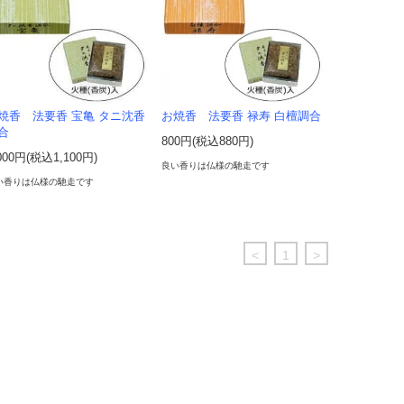
焼香 法要香 宝亀 タニ沈香
お焼香 法要香 禄寿 白檀調合
合
800円(税込880円)
000円(税込1,100円)
良い香りは仏様の馳走です
い香りは仏様の馳走です
<
1
>