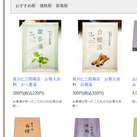
おすすめ順
価格順
新着順
長川仁三郎商店 お香入浴
長川仁三郎商店 お香入浴
お
料 かっ香湯
料 白檀湯
み
200円(税込220円)
300円(税込330円)
3,
お香屋が作ったこだわりのお香入浴
お香屋が作ったこだわりのお香入浴
良
料！
料！