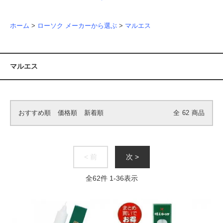
ホーム
>
ローソク メーカーから選ぶ
>
マルエス
マルエス
おすすめ順
価格順
新着順
全
62
商品
< 前
次 >
全
62
件
1
-
36
表示