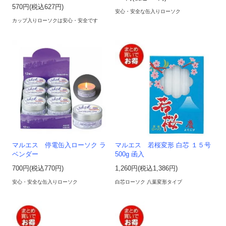
570円(税込627円)
安心・安全な缶入りローソク
カップ入りローソクは安心・安全です
マルエス 停電缶入ローソク ラ
マルエス 若桜変形 白芯 １５号
ベンダー
500g 函入
700円(税込770円)
1,260円(税込1,386円)
安心・安全な缶入りローソク
白芯ローソク 八葉変形タイプ