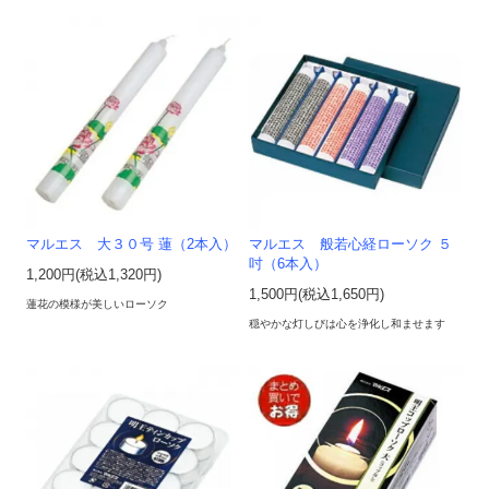
マルエス 大３０号 蓮（2本入）
マルエス 般若心経ローソク ５
吋（6本入）
1,200円(税込1,320円)
1,500円(税込1,650円)
蓮花の模様が美しいローソク
穏やかな灯しびは心を浄化し和ませます