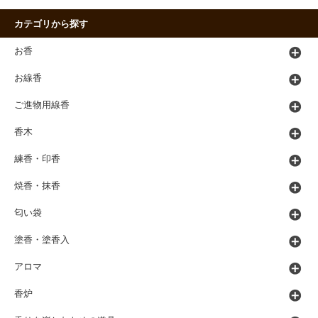
カテゴリから探す
お香
お線香
ご進物用線香
香木
練香・印香
焼香・抹香
匂い袋
塗香・塗香入
アロマ
香炉