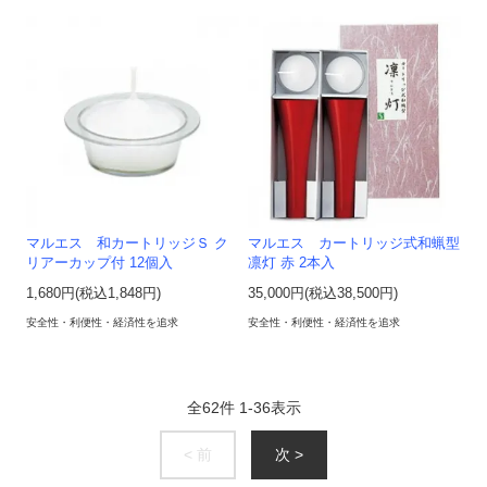
マルエス 和カートリッジＳ ク
マルエス カートリッジ式和蝋型
リアーカップ付 12個入
凛灯 赤 2本入
1,680円(税込1,848円)
35,000円(税込38,500円)
安全性・利便性・経済性を追求
安全性・利便性・経済性を追求
全
62
件
1
-
36
表示
< 前
次 >