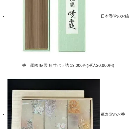
日本香堂のお線
香 羅國 暁霞 短寸バラ詰
19,000円(税込20,900円)
薫寿堂のお香