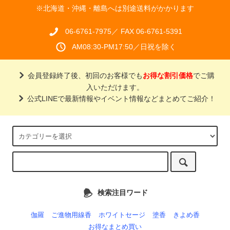
※北海道・沖縄・離島へは別途送料がかかります
06-6761-7975／ FAX 06-6761-5391
AM08:30-PM17:50／日祝を除く
会員登録終了後、初回のお客様でも
お得な割引価格
でご購
入いただけます。
公式LINEで最新情報やイベント情報などまとめてご紹介！
検索注目ワード
伽羅
ご進物用線香
ホワイトセージ
塗香
きよめ香
お得なまとめ買い