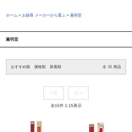
ホーム
>
お線香 メーカーから選ぶ
>
薫明堂
薫明堂
おすすめ順
価格順
新着順
全
15
商品
< 前
次 >
全
15
件
1
-
15
表示