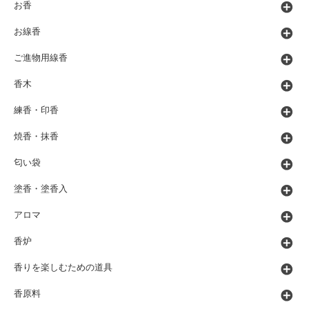
お香
お線香
ご進物用線香
香木
練香・印香
焼香・抹香
匂い袋
塗香・塗香入
アロマ
香炉
香りを楽しむための道具
香原料