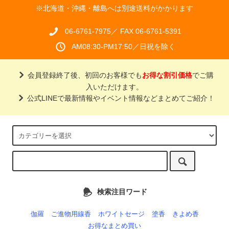
※北海道・沖縄・離島へは別途送料がかかります
06-6761-7975／ FAX 06-6761-5391
AM08:30-PM17:50／日祝を除く
会員登録終了後、初回のお客様でも
お得な割引価格
でご購
入いただけます。
公式LINEで最新情報やイベント情報などまとめてご紹介！
検索注目ワード
伽羅
ご進物用線香
ホワイトセージ
塗香
きよめ香
お得なまとめ買い