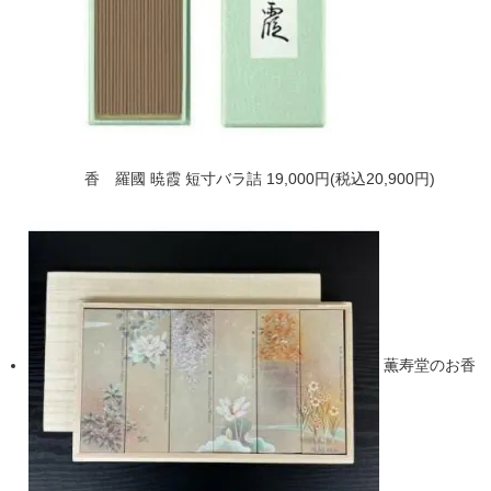
香 羅國 暁霞 短寸バラ詰
19,000円(税込20,900円)
薫寿堂のお香