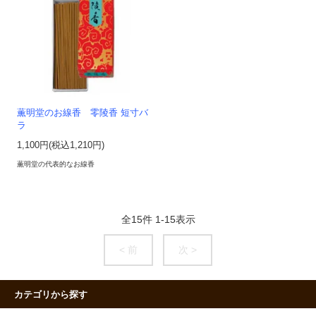
薫明堂のお線香 零陵香 短寸バ
ラ
1,100円(税込1,210円)
薫明堂の代表的なお線香
全
15
件
1
-
15
表示
< 前
次 >
カテゴリから探す