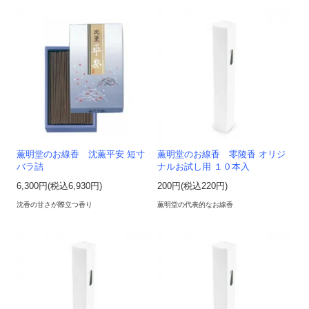
薫明堂のお線香 沈薫平安 短寸
薫明堂のお線香 零陵香 オリジ
バラ詰
ナルお試し用 １０本入
6,300円(税込6,930円)
200円(税込220円)
沈香の甘さが際立つ香り
薫明堂の代表的なお線香