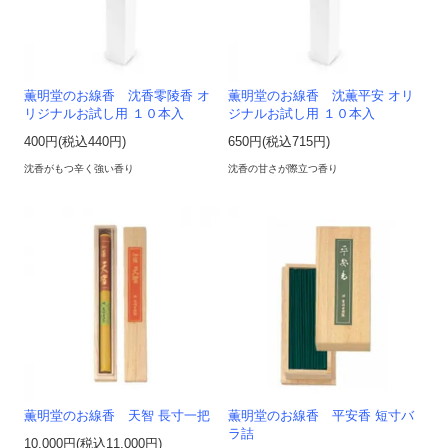
薫明堂のお線香 沈香零陵香 オ
薫明堂のお線香 沈薫平安 オリ
リジナルお試し用 １０本入
ジナルお試し用 １０本入
400円(税込440円)
650円(税込715円)
沈香がもつ辛く強い香り
沈香の甘さが際立つ香り
薫明堂のお線香 天智 長寸一把
薫明堂のお線香 平安香 短寸バ
ラ詰
10,000円(税込11,000円)